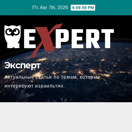
Перейти
Пт. Авг 7th, 2026
4:10:00 PM
к
содержимому
Эксперт
Актуальные статьи по темам, которые
интересуют израильтян.