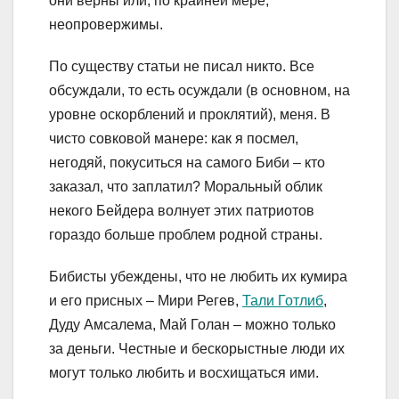
они верны или, по крайней мере,
неопровержимы.
По существу статьи не писал никто. Все
обсуждали, то есть осуждали (в основном, на
уровне оскорблений и проклятий), меня. В
чисто совковой манере: как я посмел,
негодяй, покуситься на самого Биби – кто
заказал, что заплатил? Моральный облик
некого Бейдера волнует этих патриотов
гораздо больше проблем родной страны.
Бибисты убеждены, что не любить их кумира
и его присных – Мири Регев,
Тали Готлиб
,
Дуду Амсалема, Май Голан – можно только
за деньги. Честные и бескорыстные люди их
могут только любить и восхищаться ими.