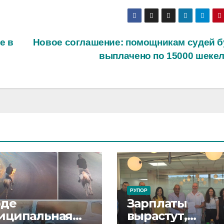
е в
Новое соглашение: помощникам судей б
выплачено по 15000 шеке
РУПОР
оде
Зарплаты
иципальная
вырастут,