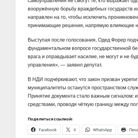
самоуправления не смогут те, кто выражает о
вооружённую борьбу враждебных государств ил
направлен на то, чтобы исключить проникнове
принимающие решения, напрямую влияющие на
Выступая после голосования, Одед Форер подчер
фундаментальном вопросе государственной без
врага и оправдывает насилие, не могут и не б
управления», — заявил депутат.
В НДИ подчёркивают, что закон призван укрепит
муниципалитеты останутся пространством служ
Принятие документа стало важным сигналом: 
средствами, проводя чёткую границу между по
Поделиться ссылкой:
Facebook
X
WhatsApp
Печ