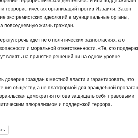
добрение террористической деятельности или поддерживает
и террористических организаций против Израиля. Закон
ние экстремистских идеологий в муниципальные органы,
 повседневную жизнь граждан.
кнул: речь идёт не о политических разногласиях, а о
опасности и моральной ответственности. «Те, кто поддерж
удут влиять на принятие решений ни на одном уровне
ь доверие граждан к местной власти и гарантировать, что
ения обществу, а не платформой для враждебной пропага
израильская демократия готова защищать себя правовыми
литическим плюрализмом и поддержкой террора.
ать