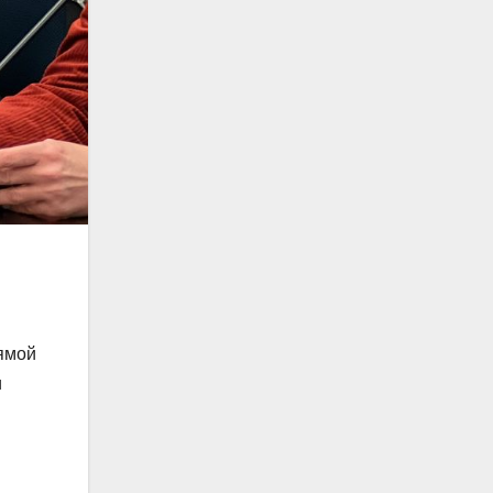
ямой
и