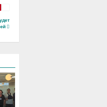
удет
лей