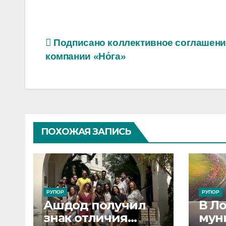
Навигация
Подписано коллективное соглашени
компании «Но́га»
по
записям
ПОХОЖАЯ ЗАПИСЬ
РУПОР
РУПОР
Ашдод получил
В Л
знак отличия
мун