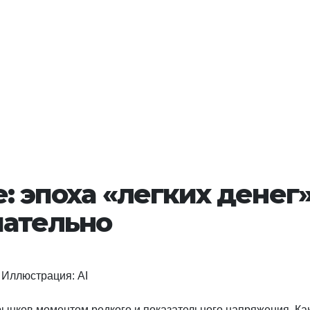
: эпоха «легких денег
чательно
Иллюстрация: AI
рынков моментом редкого и показательного напряжения. Ка