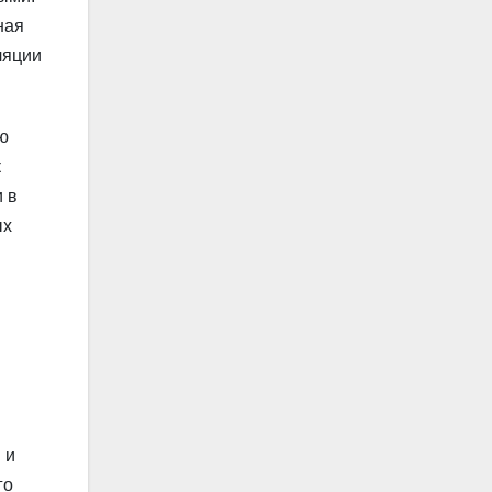
ная
ляции
ю
к
и в
ых
 и
го