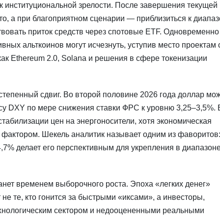
 к институциональной зрелости. После завершения текущей
ато, а при благоприятном сценарии — приблизиться к диапа
твовать приток средств через спотовые ETF. Одновременно
вных альткоинов могут исчезнуть, уступив место проектам 
ак Ethereum 2.0, Solana и решения в сфере токенизации
тепенный сдвиг. Во второй половине 2026 года доллар мо
ксу DXY по мере снижения ставки ФРС к уровню 3,25–3,5%.
 стабилизации цен на энергоносители, хотя экономическая
фактором. Шекель аналитик называет одним из фаворитов
,7% делает его перспективным для укрепления в диапазон
станет временем выборочного роста. Эпоха «легких денег»
не те, кто гонится за быстрыми «иксами», а инвесторы,
хнологическим сектором и недооцененными реальными