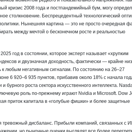
ный кризис 2008 года и постпандемийный бум, могу опреде
ьное столкновение. Беспрецедентный технологический опт
политики. Нынешняя картина — это не просто очередная ф
бирать между мечтой о бесконечном росте и реальностью
25 год в состоянии, которое эксперт называет «хрупким
ексов и двузначная доходность, фактически — крайне ни
 к любым негативным сигналам. По состоянию на 26–27
оне 6 920–6 935 пунктов, прибавив около 18% с начала год
 и бурного роста сектора искусственного интеллекта. Nasd
ключевую роль по-прежнему играют Nvidia и Microsoft. Dow 
ажая приток капитала в «голубые фишки» и более защитные
я тревожный дисбаланс. Прибыли компаний, связанных с И
ражении, но рыночные оценки выглядят все более перегрет