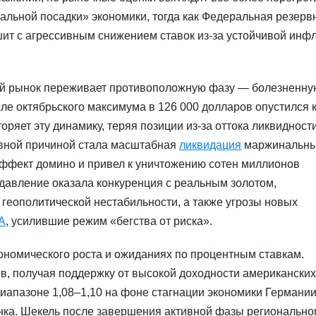
льной посадки» экономики, тогда как Федеральная резерв
шит с агрессивным снижением ставок из-за устойчивой инф
й рынок переживает противоположную фазу — болезненну
сле октябрьского максимума в 126 000 долларов опустился 
оряет эту динамику, теряя позиции из-за оттока ликвидност
овной причиной стала масштабная
ликвидация
маржинальн
 эффект домино и привел к уничтожению сотен миллионов
 давление оказала конкуренция с реальным золотом,
еополитической нестабильности, а также угрозы новых
А
, усилившие режим «бегства от риска».
ономического роста и ожиданиях по процентным ставкам.
ов, получая поддержку от высокой доходности американских
диапазоне 1,08–1,10 на фоне стагнации экономики Германии
нка. Шекель после завершения активной фазы регионально