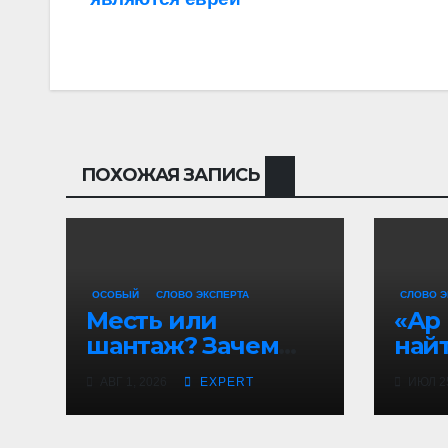
по
записям
ПОХОЖАЯ ЗАПИСЬ
ОСОБЫЙ
СЛОВО ЭКСПЕРТА
СЛОВО Э
Месть или
«Ар 
шантаж? Зачем
най
Рабат пустил
стра
АВГ 1, 2026
EXPERT
ИЮЛ 25
толпу в испанский
пер
анклав
пер
дуб