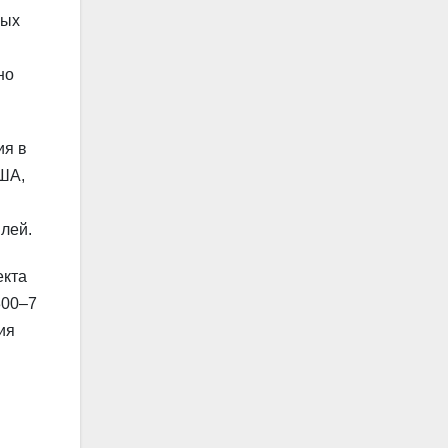
ных
но
ия в
США,
лей.
екта
300–7
ия