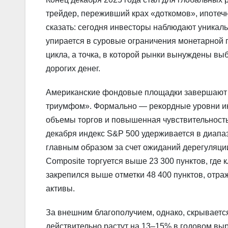
трейдер, переживший крах «доткомов», ипотеч
сказать: сегодня инвесторы наблюдают уникал
упирается в суровые ограничения монетарной 
цикла, а точка, в которой рынки вынуждены вы
дорогих денег.
Американские фондовые площадки завершают 20
триумфом». Формально — рекордные уровни инд
объемы торгов и повышенная чувствительность
декабря индекс S&P 500 удерживается в диапаз
главным образом за счет ожиданий дерегуляции
Composite торгуется выше 23 300 пунктов, где 
закрепился выше отметки 48 400 пунктов, отр
активы.
За внешним благополучием, однако, скрываетс
действительно растут на 13–15% в годовом вы