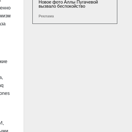
Новое фото Аллы Пугачевой
вызвало беспокойство
ленно
имизм
Реклама
аза
зкие
а,
aq
Jones
И,
ыми.