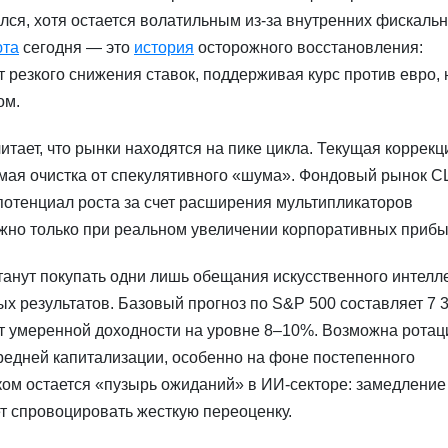
лся, хотя остается волатильным из-за внутренних фискаль
юта
сегодня — это
история
осторожного восстановления:
т резкого снижения ставок, поддерживая курс против евро, 
ом.
читает, что рынки находятся на пике цикла. Текущая коррекц
имая очистка от спекулятивного «шума». Фондовый рынок 
 потенциал роста за счет расширения мультипликаторов
жно только при реальном увеличении корпоративных прибы
танут покупать одни лишь обещания искусственного интелл
х результатов. Базовый прогноз по S&P 500 составляет 7 
вует умеренной доходности на уровне 8–10%. Возможна ротац
средней капитализации, особенно на фоне постепенного
ом остается «пузырь ожиданий» в ИИ-секторе: замедление
т спровоцировать жесткую переоценку.