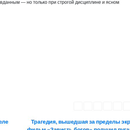
вданным — но только при строгой дисциплине и ясном
еле
Трагедия, вышедшая за пределы экр
фильм «Зависть богов» получил пуг