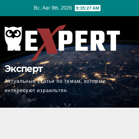
Перейти
Вс. Авг 9th, 2026
9:35:28 AM
к
содержимому
Эксперт
Актуальные статьи по темам, которые
интересуют израильтян.