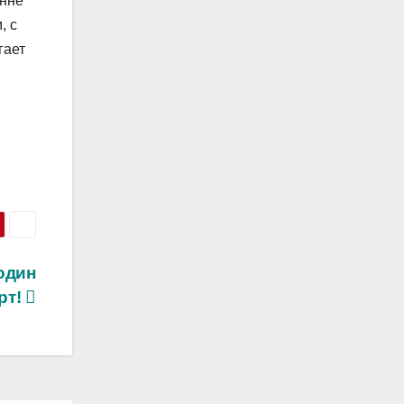
анне
, с
гает
один
рт!