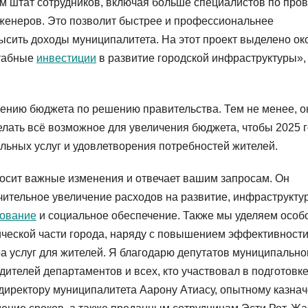
им штат сотрудников, включая больше специалистов по про
нженеров. Это позволит быстрее и профессиональнее
ысить доходы муниципалитета. На этот проект выделено ок
штабные
инвестиции
в развитие городской инфраструктуры»
ению бюджета по решению правительства. Тем не менее, о
елать всё возможное для увеличения бюджета, чтобы 2025 
ьных услуг и удовлетворения потребностей жителей.
осит важные изменения и отвечает вашим запросам. Он
ительное увеличение расходов на развитие, инфраструктур
зование
и социальное обеспечение. Также мы уделяем особ
ческой части города, наряду с повышением эффективност
 услуг для жителей. Я благодарю депутатов муниципально
дителей департаментов и всех, кто участвовал в подготовк
директору муниципалитета Аарону Атиасу, опытному казна