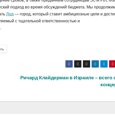
ение сроков, а также преданным сотрудницам Эсти Рот, Ж
ческий подход во время обсуждений бюджета. Мы продолжим
ать
Лод
— город, который ставит амбициозные цели и дости
ляемый с тщательной ответственностью и
.
ать
Ричард Клайдерман в Израиле – всего 
конце