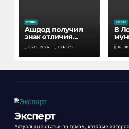
РУПОР
РУПОР
Ашдод получил
В Л
знак отличия
мун
министра обороны
инс
06.08.2026
EXPERT
06.08
за поддержку
зад
резервистов
под
уст
опа
лош
гор
Эксперт
Актуальные статьи по темам, которые интерес