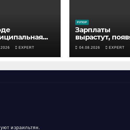
РУПОР
оде
Зарплаты
иципальная
вырастут, появ
пекция
бонусы: 300
.2026
EXPERT
04.08.2026
EXPERT
ержала
сотрудников
ростка,
«Штраус»
роившего
получили нов
сную скачку на
коллективный
ади по улицам
договор
ода
уют израильтян.