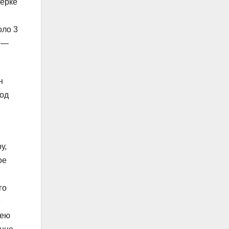
верке
оло 3
, —
н
год
у,
ое
и
го
е
чею