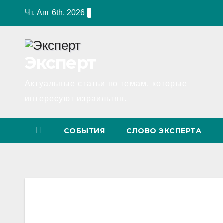
Перейти
Чт. Авг 6th, 2026
к
содержимому
Эксперт
Актуальные статьи по темам, которые
интересуют израильтян.
СОБЫТИЯ
СЛОВО ЭКСПЕРТА