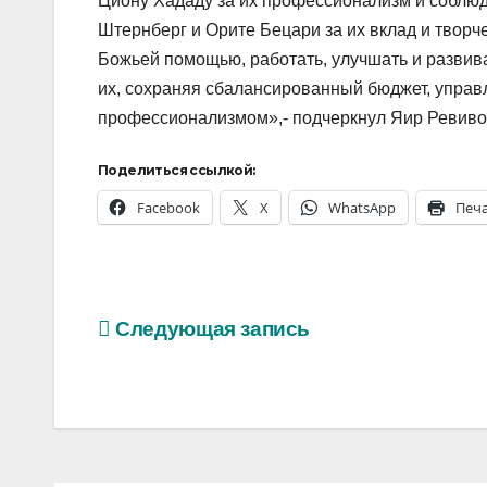
Циону Хададу за их профессионализм и соблюд
Штернберг и Орите Бецари за их вклад и твор
Божьей помощью, работать, улучшать и развив
их, сохраняя сбалансированный бюджет, управ
профессионализмом»,- подчеркнул Яир Ревиво
Поделиться ссылкой:
Facebook
X
WhatsApp
Печ
Навигация
Следующая запись
по
записям