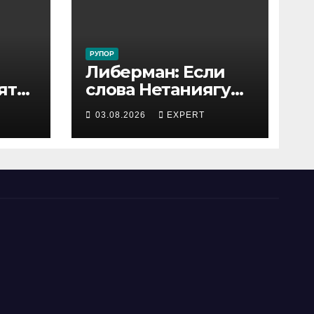
РУПОР
Либерман: Если
ятся
слова Нетаниягу
не предвыборный
03.08.2026
EXPERT
трюк, пусть
докажет это делом
ый