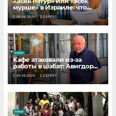
«Эсек патур» или «эсек
мурше» в Израиле: что
выгоднее фрилансеру и
09.08.2026
EXPERT
малому бизнесу в 2026 году
РУПОР
Кафе атаковали из-за
работы в шабат: Авигдор
Либерман приехал
08.08.2026
EXPERT
поддержать владельцев
РУПОР