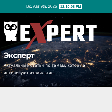
Перейти
Вс. Авг 9th, 2026
12:10:09 PM
к
содержимому
Эксперт
Актуальные статьи по темам, которые
интересуют израильтян.