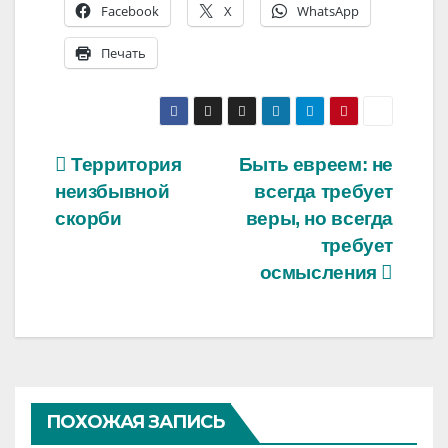
Facebook
X
WhatsApp
Печать
Навигация
Территория
Быть евреем: не
неизбывной
всегда требует
по
скорби
веры, но всегда
записям
требует
осмысления
ПОХОЖАЯ ЗАПИСЬ