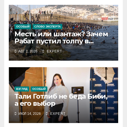
ОСОБЫЙ
СЛОВО ЭКСПЕРТА
Месть или шантаж? Зачем
Рабат пустил толпу в
испанский анклав
АВГ 1, 2026
EXPERT
ВЗГЛЯД
ОСОБЫЙ
Тали Готлиб не беда Биби,
а его выбор
ИЮЛ 14, 2026
EXPERT