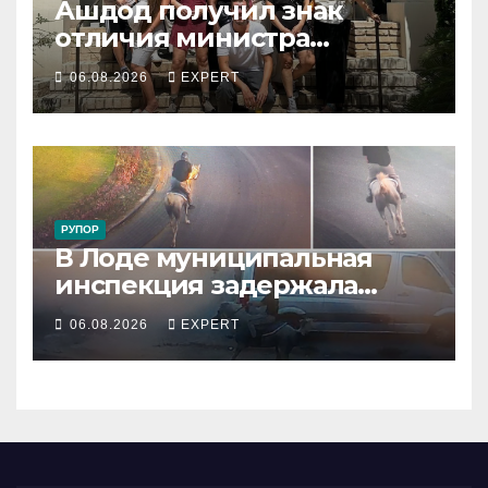
Ашдод получил знак
отличия министра
обороны за поддержку
06.08.2026
EXPERT
резервистов
РУПОР
В Лоде муниципальная
инспекция задержала
подростка, устроившего
06.08.2026
EXPERT
опасную скачку на лошади
по улицам города