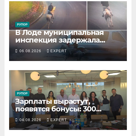
РУПОР
В Лоде муниципальная
инспекция задержала
подростка, устроившего
06.08.2026
EXPERT
опасную скачку на лошади
по улицам города
РУПОР
Зарплаты вырастут,
появятся бонусы: 300
сотрудников «Штраус»
04.08.2026
EXPERT
получили новый
коллективный договор