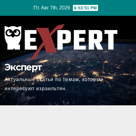
Перейти
Пт. Авг 7th, 2026
6:53:52 PM
к
содержимому
Эксперт
Актуальные статьи по темам, которые
интересуют израильтян.