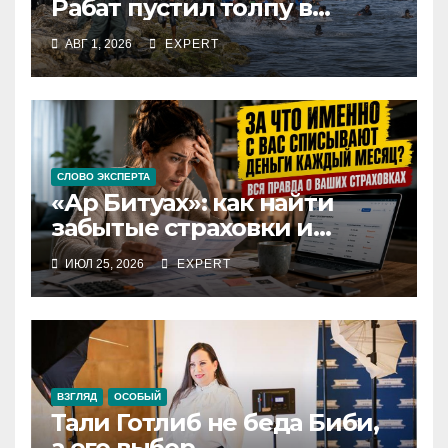
Рабат пустил толпу в
испанский анклав
АВГ 1, 2026
EXPERT
СЛОВО ЭКСПЕРТА
«Ар Битуах»: как найти
забытые страховки и
перестать переплачивать
ИЮЛ 25, 2026
EXPERT
за дублирующие полисы в
Израиле
ВЗГЛЯД
ОСОБЫЙ
Тали Готлиб не беда Биби,
а его выбор