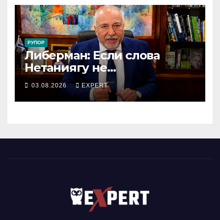
РУПОР
Либерман: Если слова
Нетаниягу не
предвыборный трюк, пусть
03.08.2026
EXPERT
докажет это делом