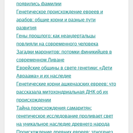
появились фамилии
Генетическое происхождение евреев и
арабов: общие корни и разные пути
развития
Гены прошлого: как неандертальцы
повлияли на современного человека
Загадки маронитов: потомки финикийцев в
современном Ливане
Еврейские общины в свете генетики: «Дети
Авраама» и их наследие
Генетические корни ашкеназских евреев: что
рассказала митохондриальная ДНК об их
происхождении
Тайна происхождения самаритян:
генетическое исследование проливает свет
на уникальное наследие древнего народа
Происхождение древних евреев: этногенез,