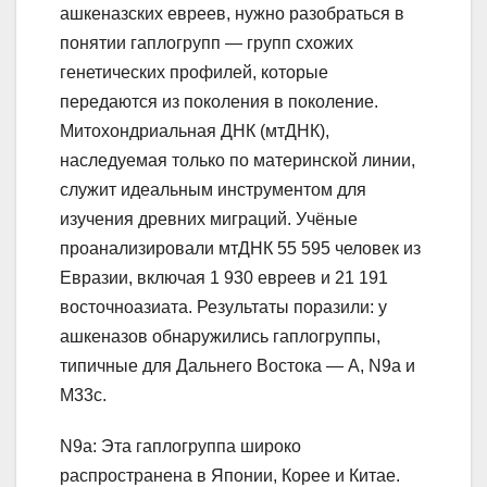
ашкеназских евреев, нужно разобраться в
понятии гаплогрупп — групп схожих
генетических профилей, которые
передаются из поколения в поколение.
Митохондриальная ДНК (мтДНК),
наследуемая только по материнской линии,
служит идеальным инструментом для
изучения древних миграций. Учёные
проанализировали мтДНК 55 595 человек из
Евразии, включая 1 930 евреев и 21 191
восточноазиата. Результаты поразили: у
ашкеназов обнаружились гаплогруппы,
типичные для Дальнего Востока — A, N9a и
M33c.
N9a: Эта гаплогруппа широко
распространена в Японии, Корее и Китае.