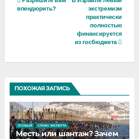
Навигация
Разрешите вам
В Израиле левый
впендюрить?
экстремизм
по
практически
записям
полностью
финансируется
из госбюджета
ПОХОЖАЯ ЗАПИСЬ
ОСОБЫЙ
СЛОВО ЭКСПЕРТА
Месть или шантаж? Зачем