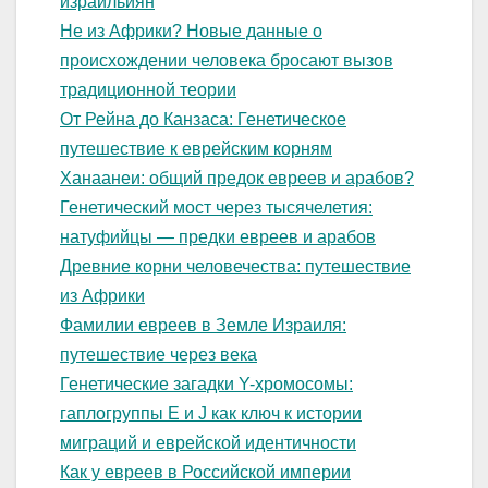
израильиян
Не из Африки? Новые данные о
происхождении человека бросают вызов
традиционной теории
От Рейна до Канзаса: Генетическое
путешествие к еврейским корням
Ханаанеи: общий предок евреев и арабов?
Генетический мост через тысячелетия:
натуфийцы — предки евреев и арабов
Древние корни человечества: путешествие
из Африк
и
Фамилии евреев в Земле Израиля:
путешествие через века
Генетические загадки Y-хромосомы:
гаплогруппы E и J как ключ к истории
миграций и еврейской идентичности
Как у евреев в Российской империи