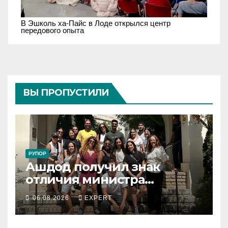
В Эшколь ха-Пайс в Лоде открылся центр
передового опыта
ВЫ ПРОПУСТИЛИ
РУПОР
Ашдод получил знак
отличия министра
обороны за поддержку
06.08.2026
EXPERT
резервистов