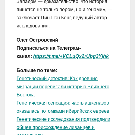
Западом — доказательство, что история
пишется не только пером, но и генами», —
заключает Цин-Пэн Конг, ведущий автор
исследования.
Олег Островский
Подписаться на Телеграм-
канал:
https://t.me/+VCLuQx2rUbg3Yjhk
Больше по теме:
Генетический детектив: Как древние
миграции переписали историю Ближнего
Востока
Генетическая сенсация: часть ашкеназов
оказалась потомками иберийских евреев
Генетические исследования подтвердили
общее происхождение ливанцев и