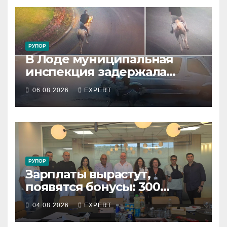
РУПОР
В Лоде муниципальная
инспекция задержала
подростка, устроившего
06.08.2026
EXPERT
опасную скачку на лошади
по улицам города
РУПОР
Зарплаты вырастут,
появятся бонусы: 300
сотрудников «Штраус»
04.08.2026
EXPERT
получили новый
коллективный договор