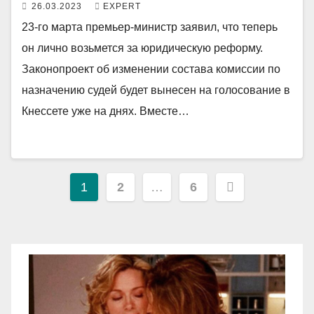
26.03.2023
EXPERT
23-го марта премьер-министр заявил, что теперь
он лично возьмется за юридическую реформу.
Законопроект об изменении состава комиссии по
назначению судей будет вынесен на голосование в
Кнессете уже на днях. Вместе…
Пагинация
1
2
…
6
записей