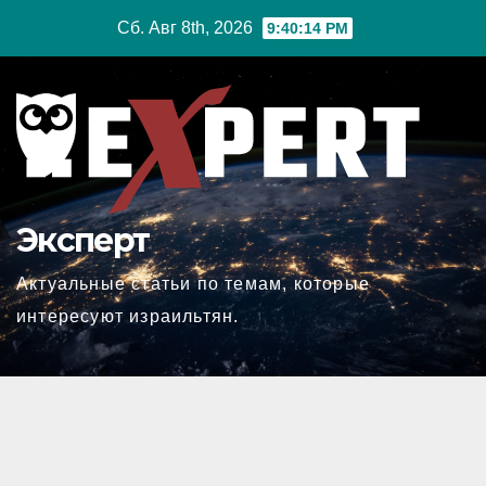
Перейти
Сб. Авг 8th, 2026
9:40:15 PM
к
содержимому
Эксперт
Актуальные статьи по темам, которые
интересуют израильтян.