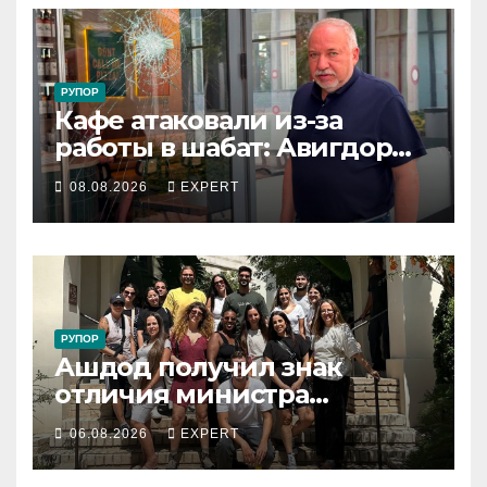
РУПОР
Кафе атаковали из-за
работы в шабат: Авигдор
Либерман приехал
08.08.2026
EXPERT
поддержать владельцев
РУПОР
Ашдод получил знак
отличия министра
обороны за поддержку
06.08.2026
EXPERT
резервистов