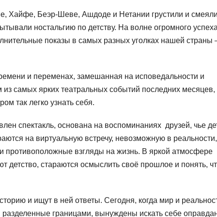
иве, Хайфе, Беэр-Шеве, Ашдоде и Нетании грустили и смеяли
тывали ностальгию по детству. На волне огромного успеха
олнительные показы в самых разных уголках нашей страны 
ремени и переменах, замешанная на исповедальности и
им из самых ярких театральных событий последних месяцев, 
ром так легко узнать себя.
влен спектакль, основана на воспоминаниях друзей, чье де
раются на виртуальную встречу, невозможную в реальности,
о и противоположные взгляды на жизнь. В яркой атмосфере
т детство, стараются осмыслить своё прошлое и понять, ч
торию и ищут в ней ответы. Сегодня, когда мир и реальнос
а, разделенные границами, вынуждены искать себе оправда