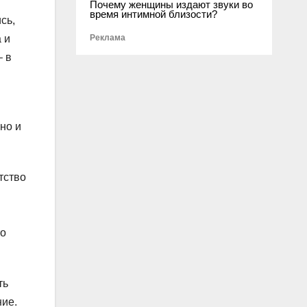
Почему женщины издают звуки во
время интимной близости?
сь,
Реклама
 и
– в
но и
тство
то
ть
ние.