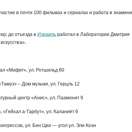
 участие в почти 100 фильмах и сериалах и работа в знамен
сер; до отъезда в
Израиль
работал в Лаборатории Дмитрия
искусства».
зал «Мофет», ул. Ротшильд 60
«Тамуз» – Дом музыки, ул. Герцль 12
льтурный центр «Анис», ул. Паамонит 9
, «Гейхал а-Тарбут», ул. Каланиёт 6
конгрессов, ул. Бен Цви — угол ул. Эли Коэн