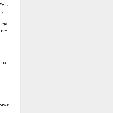
Есть
у.
люди
 том,
ора
ук» и