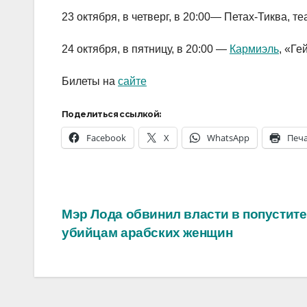
23 октября, в четверг, в 20:00— Петах-Тиква, т
24 октября, в пятницу, в 20:00 —
Кармиэль
, «Ге
Билеты на
сайте
Поделиться ссылкой:
Facebook
X
WhatsApp
Печ
Навигация
Мэр Лода обвинил власти в попустит
убийцам арабских женщин
по
записям