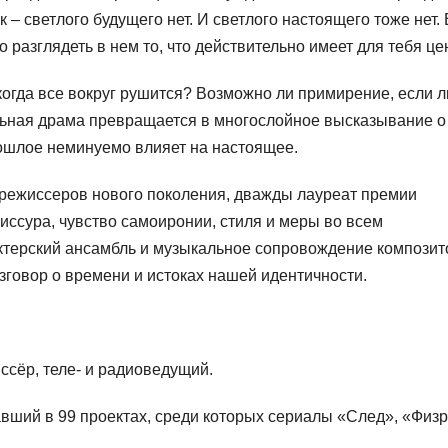
– светлого будущего нет. И светлого настоящего тоже нет. 
разглядеть в нем то, что действительно имеет для тебя цен
когда все вокруг рушится? Возможно ли примирение, если 
льная драма превращается в многослойное высказывание о
рошлое неминуемо влияет на настоящее.
 режиссеров нового поколения, дважды лауреат премии
иссура, чувство самоиронии, стиля и меры во всем
ктерский ансамбль и музыкальное сопровождение композит
азговор о времени и истоках нашей идентичности.
иссёр, теле- и радиоведущий.
авший в 99 проектах, среди которых сериалы «След», «Физр