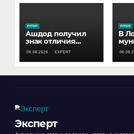
РУПОР
РУПОР
Ашдод получил
В Л
знак отличия
мун
министра обороны
инс
06.08.2026
EXPERT
06.08.
за поддержку
зад
резервистов
под
уст
опа
лош
гор
Эксперт