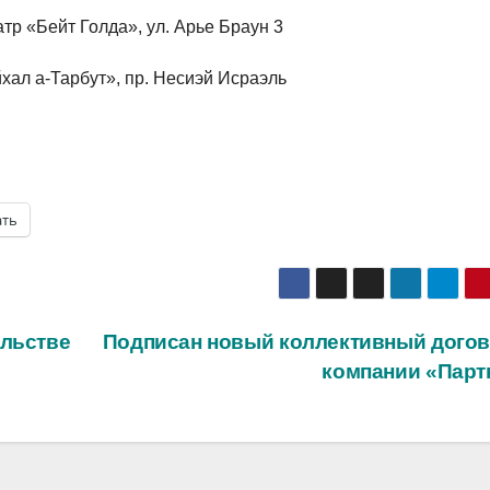
еатр «Бейт Голда», ул. Арье Браун 3
йхал а-Тарбут», пр. Несиэй Исраэль
ать
ельстве
Подписан новый коллективный догов
компании «Парт