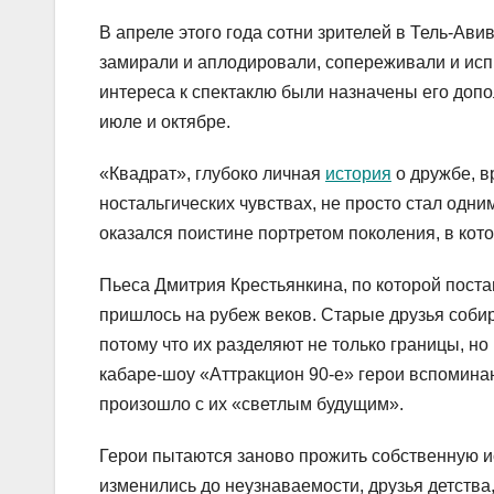
В апреле этого года сотни зрителей в Тель-Ав
замирали и аплодировали, сопереживали и испы
интереса к спектаклю были назначены его доп
июле и октябре.
«Квадрат», глубоко личная
история
о дружбе, в
ностальгических чувствах, не просто стал одн
оказался поистине портретом поколения, в кото
Пьеса Дмитрия Крестьянкина, по которой поста
пришлось на рубеж веков. Старые друзья соби
потому что их разделяют не только границы, н
кабаре-шоу «Аттракцион 90-е» герои вспоминаю
произошло с их «светлым будущим».
Герои пытаются заново прожить собственную ис
изменились до неузнаваемости, друзья детств