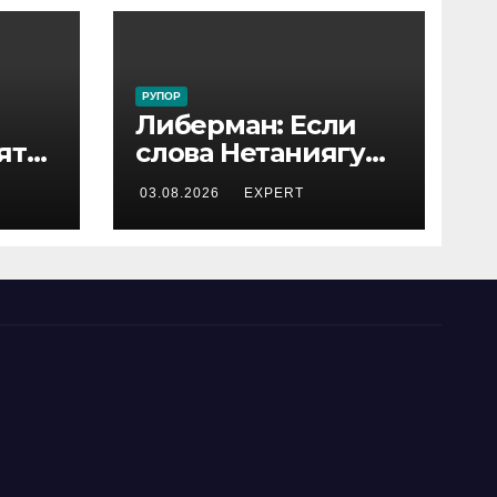
РУПОР
Либерман: Если
ятся
слова Нетаниягу
не предвыборный
03.08.2026
EXPERT
трюк, пусть
докажет это делом
ый