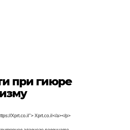
ти при гиюре
аизму
tps://Xprt.co.il"> Xprt.co.il</a></p>
ритериев главного раввината