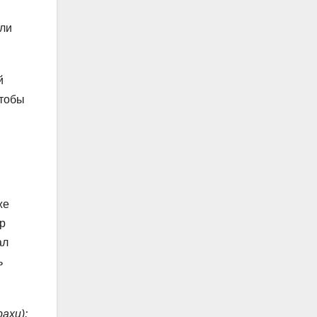
или
й
чтобы
же
р
ал
ь
ахи):