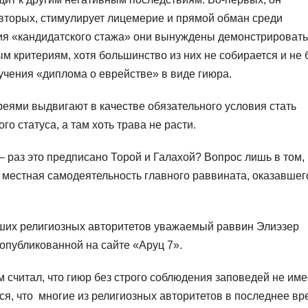
о-вторых, стимулирует лицемерие и прямой обман среди
ия «кандидатского стажа» они вынуждены демонстрировать
 критериям, хотя большинство из них не собирается и не 
учения «диплома о еврействе» в виде гиюра.
ями выдвигают в качестве обязательного условия стать
о статуса, а там хоть трава не расти.
– раз это предписано Торой и Галахой? Вопрос лишь в том,
е местная самодеятельность главного раввината, оказавшег
ейших религиозных авторитетов уважаемый раввин Элиэзер
 опубликованной на сайте «Аруц 7».
м считал, что гиюр без строго соблюдения заповедей не име
лся, что многие из религиозных авторитетов в последнее в