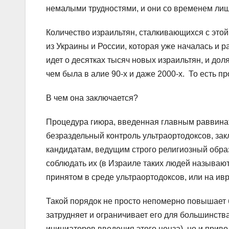
немалыми трудностями, и они со временем ли
Количество израильтян, сталкивающихся с этой
из Украины и России, которая уже началась и р
идет о десятках тысяч новых израильтян, и до
чем была в алие 90-х и даже 2000-х. То есть п
В чем она заключается?
Процедура гиюра, введенная главным раввинат
безраздельный контроль ультраортодоксов, зак
кандидатам, ведущим строго религиозный образ
соблюдать их (в Израиле таких людей называют
принятом в среде ультраортодоксов, или на ив
Такой порядок не просто непомерно повышает 
затрудняет и ограничивает его для большинств
инициаторов введения этого ценза), но и прив