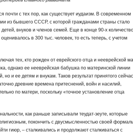
ся почти с тех пор, как существует иудаизм. В современном
ии из бывшего СССР, с которой гражданами страны стало
детей, внуков и членов семей. Еще в конце 90-х количеств
оценивалось в 300 тыс. человек, то есть теперь, с учетом
ключая тех, кто рожден от еврейского отца и нееврейской м
ейка, однако ее нееврейская бабушка по материнской линии
, но и ее детям и внукам. Таков результат принятого сейча
таточно древние времена притеснений, войн и насилий,
ельно по матери, поскольку «точное установление отца
нальности, как раньше записывали теудат-зеуте, которые
религиозным, покончить с двусмысленностью своей формал
йти гиюр, – сталкивались и продолжают сталкиваться с