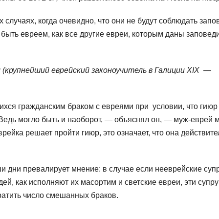
случаях, когда очевидно, что они не будут соблюдать запо
я быть евреем, как все другие евреи, которым даны заповеди
(крупнейший еврейский законоучитель в Галиции XIX —
хся гражданским браком с евреями при условии, что гиюр
«Ведь могло быть и наоборот, — объяснял он, — муж-еврей 
рейка решает пройти гиюр, это означает, что она действит
и дни превалирует мнение: в случае если нееврейские суп
ей, как исполняют их масортим и светские евреи, эти супру
кратить число смешанных браков.