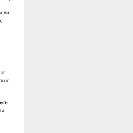
веди.
,
мог
ельно
руги
ги