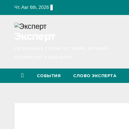
Перейти
Чт. Авг 6th, 2026
к
содержимому
Эксперт
Актуальные статьи по темам, которые
интересуют израильтян.
СОБЫТИЯ
СЛОВО ЭКСПЕРТА