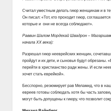
Считал уместным делать гиюр женщинам и в тех 
Он писал: «Тот, кто проходит гиюр, соглашаетс
которые и они не всегда соблюдают».
Раввин Шалом Мордехай Швадрон – Магаршам 
начала XX века):
Разрешал гиюр нееврейских женщин, сочетавши
пройдут и их дети, и сыновья будут обрезаны. 
перейти в христианство ради жены. И если неев
хочет стать еврейкой».
Бесспорно, резюмирует рав Меламид, что в наш
евреев готовы соблюдать хотя бы часть заповед
могут быть допущены к гиюру, что позволит со
Михаил Вайнберг