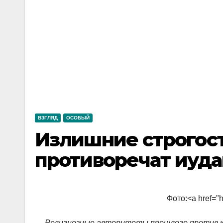
ВЗГЛЯД
ОСОБЫЙ
Излишние строгос
противоречат иуд
Фото:<a href="ht
Религиозные авторитеты прошлого против к