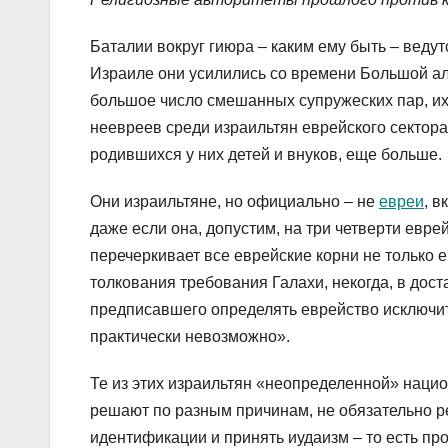
Баталии вокруг гиюра – каким ему быть – ведут
Израиле они усилились со времени Большой ал
большое число смешанных супружеских пар, их 
неевреев среди израильтян еврейского сектора 
родившихся у них детей и внуков, еще больше.
Они израильтяне, но официально – не
евреи
, в
даже если она, допустим, на три четверти евр
перечеркивает все еврейские корни не только ей
толкования требования Галахи, некогда, в дос
предписавшего определять еврейство исключит
практически невозможно».
Те из этих израильтян «неопределенной» нацио
решают по разным причинам, не обязательно 
идентификации и принять иудаизм – то есть про