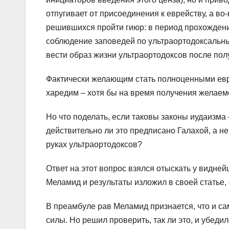
отпугивает от присоединения к еврейству, а в
решившихся пройти гиюр: в период прохожден
соблюдение заповедей по ультраортодоксальным
вести образ жизни ультраортодоксов после пол
Фактически желающим стать полноценными евре
харедим – хотя бы на время получения желаемог
Но что поделать, если таковы законы иудаизма 
действительно ли это предписано Галахой, а н
руках ультраортодоксов?
Ответ на этот вопрос взялся отыскать у видн
Меламид и результаты изложил в своей статье,
В преамбуле рав Меламид признается, что и са
силы. Но решил проверить, так ли это, и убеди