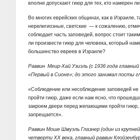
вполне допускают гиюр для тех, кто намерен л
Во многих еврейских общинах, как в Израиле, 
нерелигиозные, светские — к сожалению, отмечае
соблюдает часть заповедей, вопрос стоит таки
ли произвести гиюр для человека, который наме
большинство евреев в Израиле?
Раввин Меир-Хай Узиэль (с 1936 года главны
«Первый в Сионе»; до этого занимал посты гл
«Соблюдение или несоблюдение заповедей не и
пройти гиюр, даже если нам ясно, что прошедш
закроем двери перед желающими пройти гиюр, 
запрещается».
Раввин Моше Шмуэль Глазнер (один из крупне
четверти ХХ века, главный раввин Клойзенбур