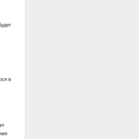
будет
ося в
ет
ремя