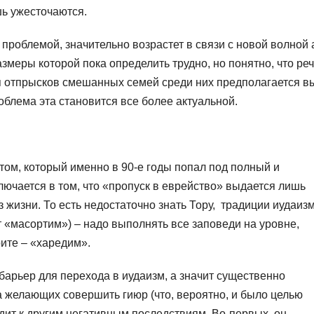
шь ужесточаются.
 проблемой, значительно возрастет в связи с новой волной
азмеры которой пока определить трудно, но понятно, что ре
ля отпрысков смешанных семей среди них предполагается в
роблема эта становится все более актуальной.
ом, который именно в 90-е годы попал под полный и
лючается в том, что «пропуск в еврейство» выдается лишь
 жизни. То есть недостаточно знать Тору, традиции иудаиз
 «масортим») – надо выполнять все заповеди на уровне,
рите – «харедим».
барьер для перехода в иудаизм, а значит существенно
а желающих совершить гиюр (что, вероятно, и было целью
одит к другим негативным последствиям. Во-первых, он