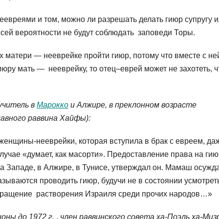
еевреями и том, можно ли разрешать делать гиюр супругу 
 всей вероятности не будут соблюдать заповеди Торы.
их матери — нееврейке пройти гиюр, потому что вместе с не
гиюру мать — нееврейку, то отец–еврей может не захотеть, 
учитель в
Марокко
и Алжире, в преклонном возрасте
авного раввина Хайфы):
енщины-нееврейки, которая вступила в брак с евреем, да
лучае «думает, как масорти». Предоставление права на гию
на Западе, в Алжире, в Тунисе, утверждал он. Мамаш осужд
зываются проводить гиюр, будучи не в состоянии усмотрет
твращение растворения Израиля среди прочих народов…»
ны до 1972 г. , член раввинского совета ха-Поэль ха-Мизр