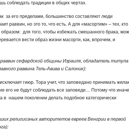
ишь соблюдать традиции в общих чертах.
так за его пределами, большинство составляют люди
т раввин, но это то, что есть. А для «масортим» – тех, кто
м образом: для того, чтобы избежать смешанного брака, мо
ревается вести образ жизни масорти, как, впрочем, и
й раввин сефардской общины Израиля, обладатель титула
авного раввина Тель-Авива и Салоник):
сключает гиюр. Тора учит, что заповедано принимать жел
ие его не будут соблюдать все заповеди… Потому что инач
а в нашем поколении делать подобное категорически
йших религиозных авторитетов евреев Венгрии в первой
га):