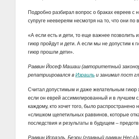
Подробно разбирал вопрос о браках евреев с н
супруге неевереям несмотря на то, что они по
«А если есть и дети, то еще важнее позволить 
гиюр пройдут и дети. А если мы не допустим к 
гиюр прошли дети».
Раввин Йосеф Машаш (авторитетный законо
репатриировался в
Израиль
и занимал пост гл
Считал допустимым и даже желательным гиюр ж
если он еврей ассимилированный и в лучшем с
каждому, кто хочет того, было распространено 
«слишком щепетильных раввинов, которые отка
последствия и результаты в будущем – предо
Раввин Исраэль Беэри (главный раввин Нес-Цио