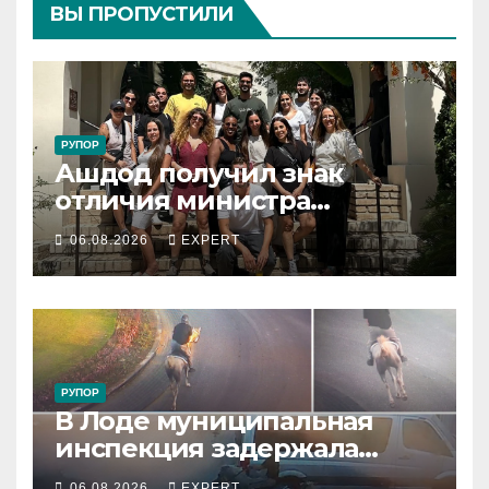
ВЫ ПРОПУСТИЛИ
РУПОР
Ашдод получил знак
отличия министра
обороны за поддержку
06.08.2026
EXPERT
резервистов
РУПОР
В Лоде муниципальная
инспекция задержала
подростка, устроившего
06.08.2026
EXPERT