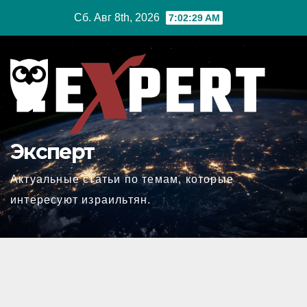
Перейти
Сб. Авг 8th, 2026
7:02:31 AM
к
содержимому
Эксперт
Актуальные статьи по темам, которые
интересуют израильтян.