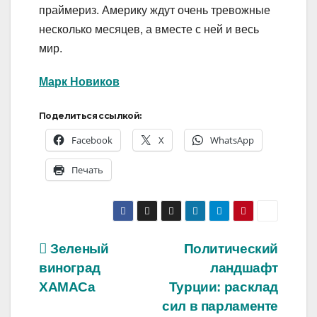
праймериз. Америку ждут очень тревожные
несколько месяцев, а вместе с ней и весь
мир.
Марк Новиков
Поделиться ссылкой:
Facebook
X
WhatsApp
Печать
Навигация
Зеленый
Политический
виноград
ландшафт
по
ХАМАСа
Турции: расклад
записям
сил в парламенте