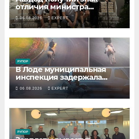
отличия министра
обороны за поддержку
06.08.2026
EXPERT
резервистов
РУПОР
В Лоде муниципальная
инспекция задержала
подростка, устроившего
06.08.2026
EXPERT
опасную скачку на лошади
по улицам города
РУПОР