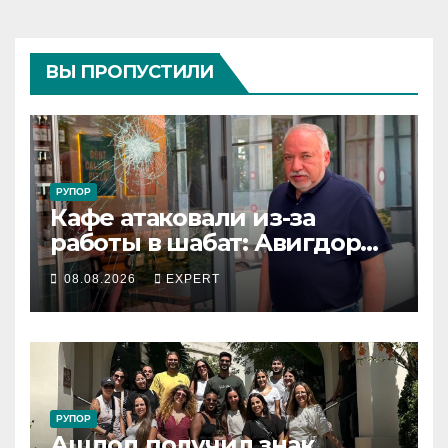
ВЫ ПРОПУСТИЛИ
РУПОР
Кафе атаковали из-за
работы в шабат: Авигдор
Либерман приехал
08.08.2026
EXPERT
поддержать владельцев
РУПОР
Ашдод получил знак