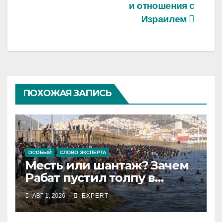
и отношения с
Израилем
ПОХОЖАЯ ЗАПИСЬ
ОСОБЫЙ
СЛОВО ЭКСПЕРТА
Месть или шантаж? Зачем
Рабат пустил толпу в
испанский анклав
АВГ 1, 2026
EXPERT