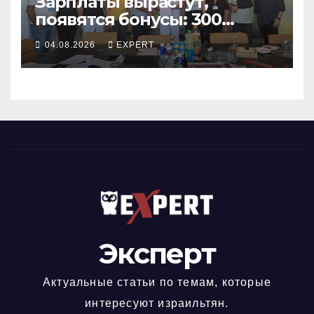
Зарплаты вырастут,
появятся бонусы: 300
сотрудников «Штраус»
04.08.2026
EXPERT
получили новый
коллективный договор
Эксперт
Актуальные статьи по темам, которые
интересуют израильтян.