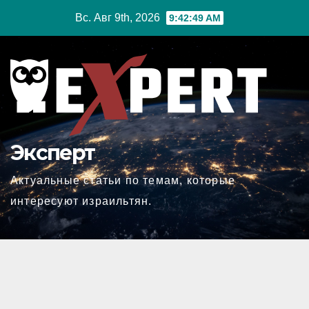
Перейти
Вс. Авг 9th, 2026
9:42:50 AM
к
содержимому
Эксперт
Актуальные статьи по темам, которые
интересуют израильтян.