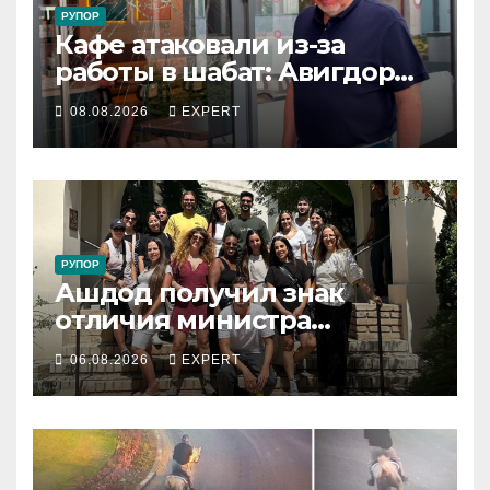
РУПОР
Кафе атаковали из-за
работы в шабат: Авигдор
Либерман приехал
08.08.2026
EXPERT
поддержать владельцев
РУПОР
Ашдод получил знак
отличия министра
обороны за поддержку
06.08.2026
EXPERT
резервистов