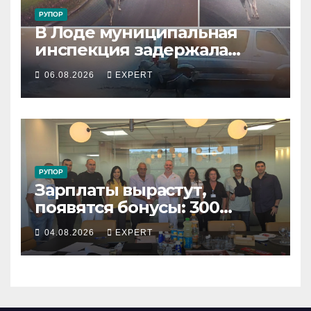
РУПОР
В Лоде муниципальная
инспекция задержала
подростка, устроившего
06.08.2026
EXPERT
опасную скачку на лошади
по улицам города
РУПОР
Зарплаты вырастут,
появятся бонусы: 300
сотрудников «Штраус»
04.08.2026
EXPERT
получили новый
коллективный договор