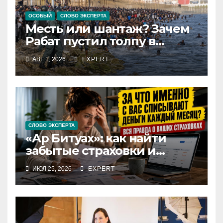
ОСОБЫЙ
СЛОВО ЭКСПЕРТА
Месть или шантаж? Зачем
Рабат пустил толпу в
испанский анклав
АВГ 1, 2026
EXPERT
СЛОВО ЭКСПЕРТА
«Ар Битуах»: как найти
забытые страховки и
перестать переплачивать
ИЮЛ 25, 2026
EXPERT
за дублирующие полисы в
Израиле