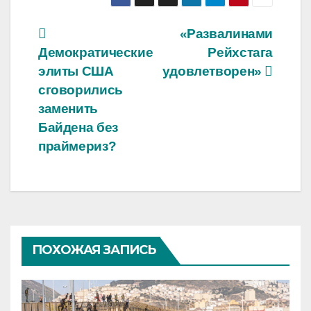
Навигация
«Развалинами
Демократические
Рейхстага
по
элиты США
удовлетворен»
записям
сговорились
заменить
Байдена без
праймериз?
ПОХОЖАЯ ЗАПИСЬ