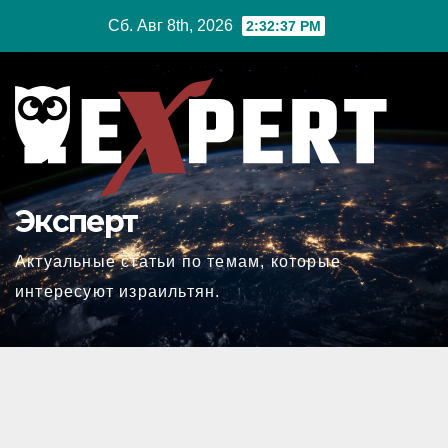
Перейти
Сб. Авг 8th, 2026
2:32:38 PM
к
содержимому
Эксперт
Актуальные статьи по темам, которые
интересуют израильтян.