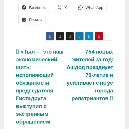
Facebook
X
WhatsApp
Печать
Навигация
«Тыл — это наш
754 новых
экономический
жителей за год:
по
щит»:
Ашдод празднует
записям
исполняющий
70-летие и
обязанности
усиливает статус
председателя
города
Гистадрута
репатриантов
выступил с
экстренным
обращением