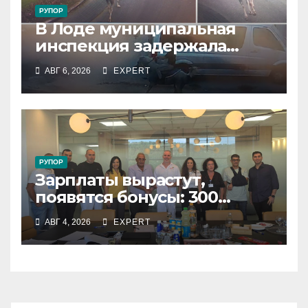
РУПОР
В Лоде муниципальная
инспекция задержала
подростка, устроившего
АВГ 6, 2026
EXPERT
опасную скачку на лошади
по улицам города
РУПОР
Зарплаты вырастут,
появятся бонусы: 300
сотрудников «Штраус»
АВГ 4, 2026
EXPERT
получили новый
коллективный договор