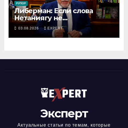
РУПОР
Либерман: Если слова
Нетаниягу не
предвыборный трюк, пусть
03.08.2026
EXPERT
докажет это делом
Эксперт
Актуальные статьи по темам, которые