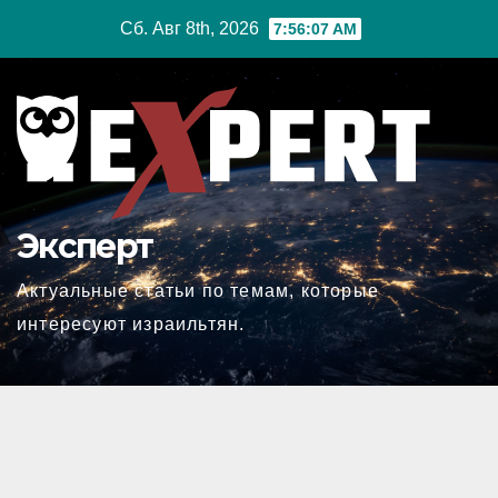
Перейти
Сб. Авг 8th, 2026
7:56:08 AM
к
содержимому
Эксперт
Актуальные статьи по темам, которые
интересуют израильтян.