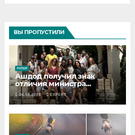
ВЫ ПРОПУСТИЛИ
РУПОР
Ашдод получил знак
отличия министра
обороны за поддержку
06.08.2026
EXPERT
резервистов