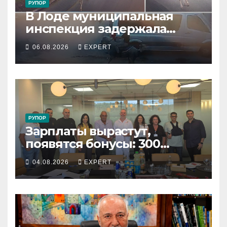
РУПОР
В Лоде муниципальная
инспекция задержала
подростка, устроившего
06.08.2026
EXPERT
опасную скачку на лошади
по улицам города
РУПОР
Зарплаты вырастут,
появятся бонусы: 300
сотрудников «Штраус»
04.08.2026
EXPERT
получили новый
коллективный договор