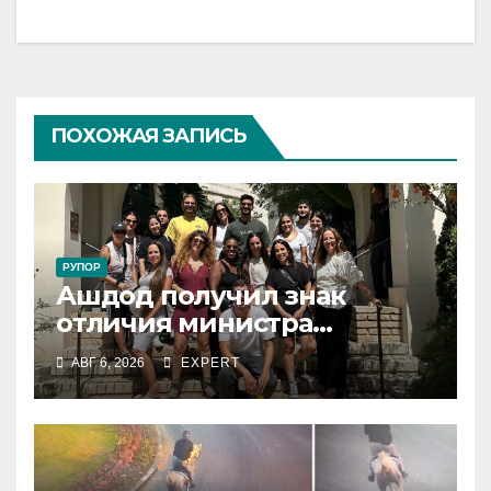
ПОХОЖАЯ ЗАПИСЬ
РУПОР
Ашдод получил знак
отличия министра
обороны за поддержку
АВГ 6, 2026
EXPERT
резервистов