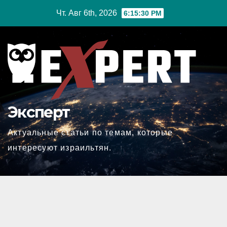
Перейти
Чт. Авг 6th, 2026
6:15:31 PM
к
содержимому
Эксперт
Актуальные статьи по темам, которые
интересуют израильтян.