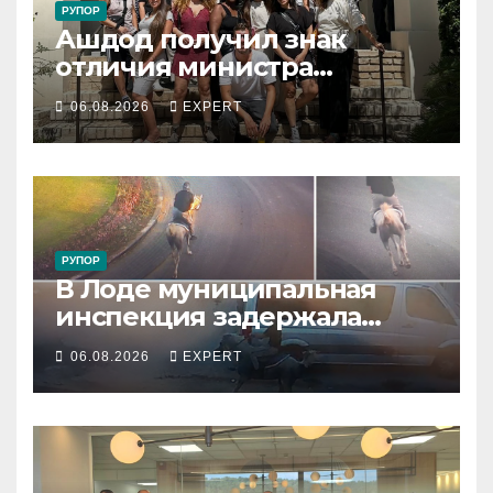
РУПОР
Ашдод получил знак
отличия министра
обороны за поддержку
06.08.2026
EXPERT
резервистов
РУПОР
В Лоде муниципальная
инспекция задержала
подростка, устроившего
06.08.2026
EXPERT
опасную скачку на лошади
по улицам города