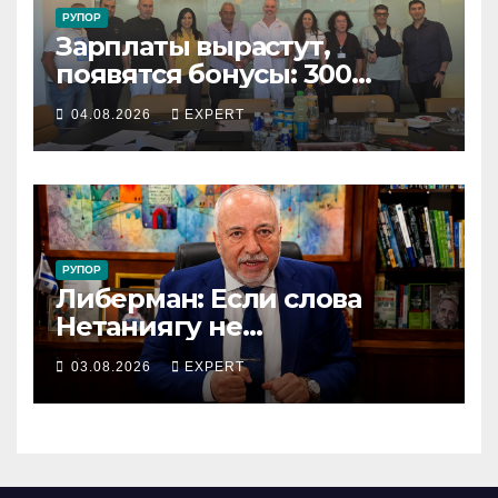
РУПОР
Зарплаты вырастут,
появятся бонусы: 300
сотрудников «Штраус»
04.08.2026
EXPERT
получили новый
коллективный договор
РУПОР
Либерман: Если слова
Нетаниягу не
предвыборный трюк, пусть
03.08.2026
EXPERT
докажет это делом