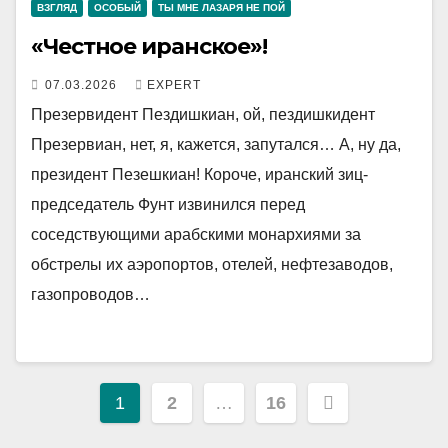
ВЗГЛЯД
ОСОБЫЙ
ТЫ МНЕ ЛАЗАРЯ НЕ ПОЙ
«Честное иранское»!
07.03.2026
EXPERT
Презервидент Пездишкиан, ой, пездишкидент
Презервиан, нет, я, кажется, запутался… А, ну да,
президент Пезешкиан! Короче, иранский зиц-
председатель Фунт извинился перед
соседствующими арабскими монархиями за
обстрелы их аэропортов, отелей, нефтезаводов,
газопроводов…
Пагинация
1
2
…
16
записей