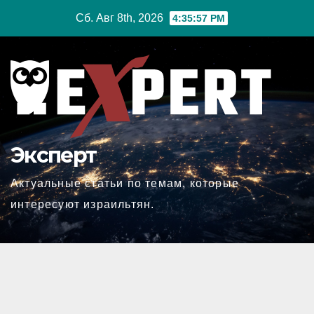
Перейти
Сб. Авг 8th, 2026
4:35:58 PM
к
содержимому
Эксперт
Актуальные статьи по темам, которые
интересуют израильтян.