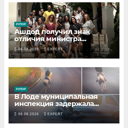
РУПОР
Ашдод получил знак
отличия министра
обороны за поддержку
06.08.2026
EXPERT
резервистов
РУПОР
В Лоде муниципальная
инспекция задержала
подростка, устроившего
06.08.2026
EXPERT
опасную скачку на лошади
по улицам города