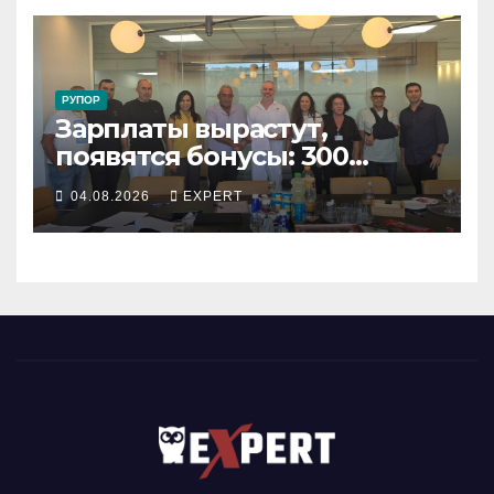
РУПОР
Зарплаты вырастут,
появятся бонусы: 300
сотрудников «Штраус»
04.08.2026
EXPERT
получили новый
коллективный договор