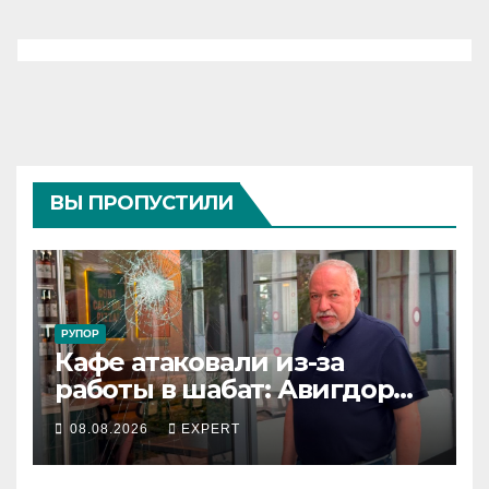
ВЫ ПРОПУСТИЛИ
РУПОР
Кафе атаковали из-за
работы в шабат: Авигдор
Либерман приехал
08.08.2026
EXPERT
поддержать владельцев