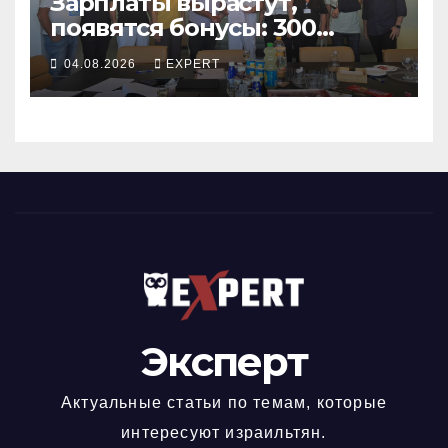
Зарплаты вырастут,
появятся бонусы: 300
сотрудников «Штраус»
04.08.2026
EXPERT
получили новый
коллективный договор
Эксперт
Актуальные статьи по темам, которые
интересуют израильтян.