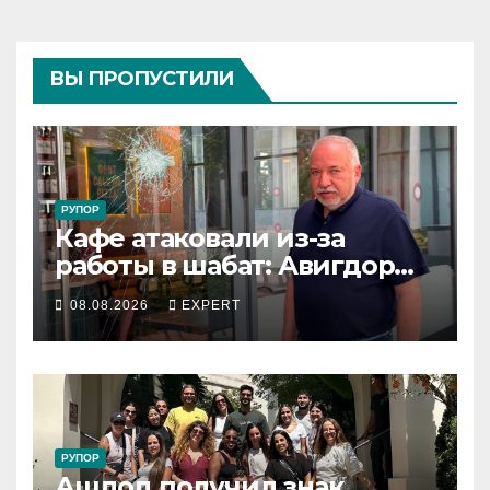
ВЫ ПРОПУСТИЛИ
РУПОР
Кафе атаковали из-за
работы в шабат: Авигдор
Либерман приехал
08.08.2026
EXPERT
поддержать владельцев
РУПОР
Ашдод получил знак