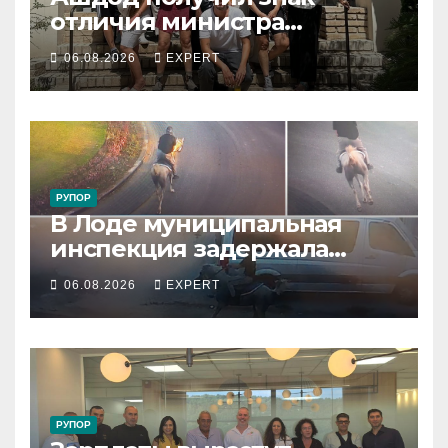
отличия министра
обороны за поддержку
06.08.2026
EXPERT
резервистов
РУПОР
В Лоде муниципальная
инспекция задержала
подростка, устроившего
06.08.2026
EXPERT
опасную скачку на лошади
по улицам города
РУПОР