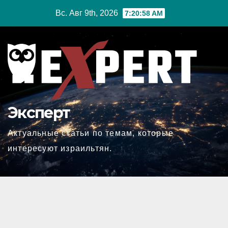
Перейти
Вс. Авг 9th, 2026
7:20:59 AM
к
содержимому
Эксперт
Актуальные статьи по темам, которые
интересуют израильтян.