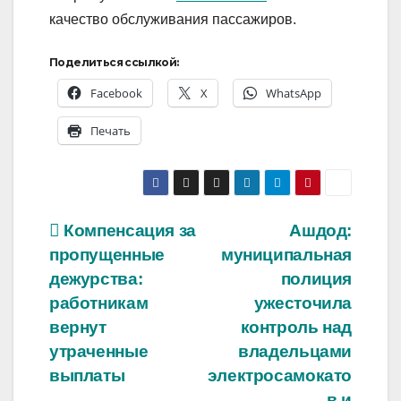
качество обслуживания пассажиров.
Поделиться ссылкой:
Facebook
X
WhatsApp
Печать
Навигация
Компенсация за
Ашдод:
пропущенные
муниципальная
по
дежурства:
полиция
записям
работникам
ужесточила
вернут
контроль над
утраченные
владельцами
выплаты
электросамокато
в и