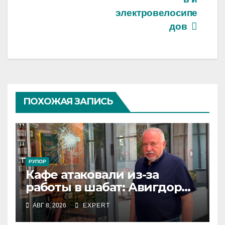
электровелосипе
дов
ПОХОЖАЯ ЗАПИСЬ
РУПОР
Кафе атаковали из-за
работы в шабат: Авигдор
Либерман приехал
АВГ 8, 2026
EXPERT
поддержать владельцев