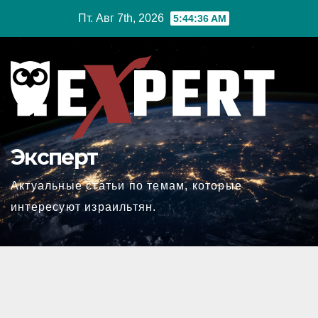
Перейти
Пт. Авг 7th, 2026
5:44:37 AM
к
содержимому
Эксперт
Актуальные статьи по темам, которые
интересуют израильтян.