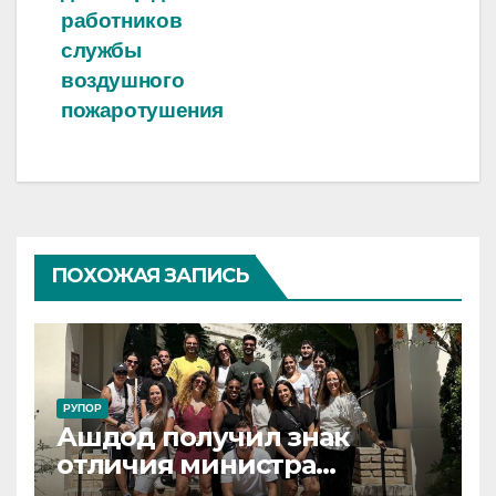
записям
работников
службы
воздушного
пожаротушения
ПОХОЖАЯ ЗАПИСЬ
РУПОР
Ашдод получил знак
отличия министра
обороны за поддержку