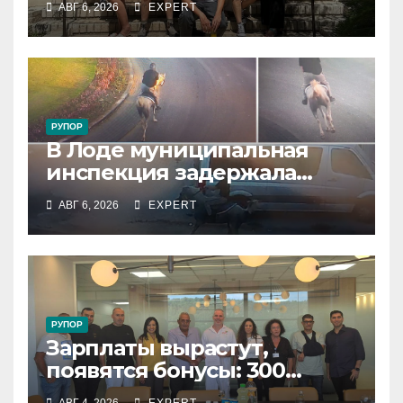
АВГ 6, 2026
EXPERT
резервистов
РУПОР
В Лоде муниципальная
инспекция задержала
подростка, устроившего
АВГ 6, 2026
EXPERT
опасную скачку на лошади
по улицам города
РУПОР
Зарплаты вырастут,
появятся бонусы: 300
сотрудников «Штраус»
АВГ 4, 2026
EXPERT