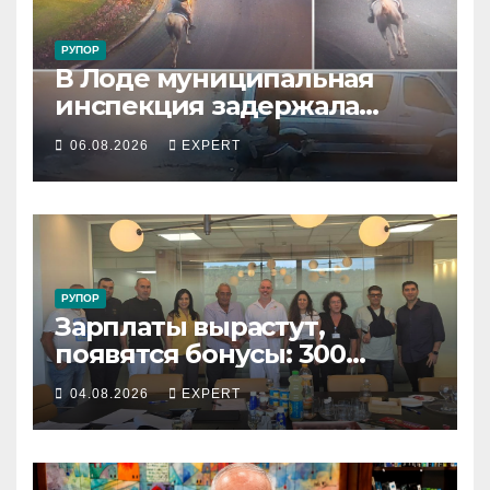
РУПОР
В Лоде муниципальная
инспекция задержала
подростка, устроившего
06.08.2026
EXPERT
опасную скачку на лошади
по улицам города
РУПОР
Зарплаты вырастут,
появятся бонусы: 300
сотрудников «Штраус»
04.08.2026
EXPERT
получили новый
коллективный договор