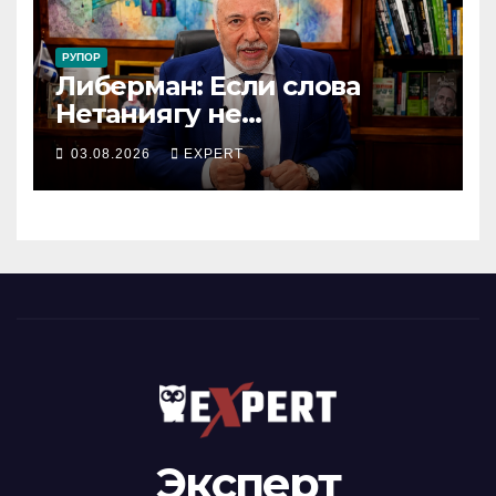
РУПОР
Либерман: Если слова
Нетаниягу не
предвыборный трюк, пусть
03.08.2026
EXPERT
докажет это делом
Эксперт