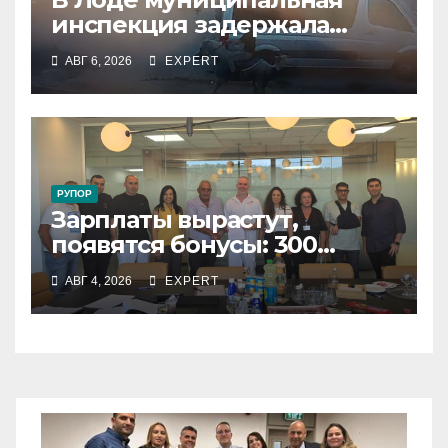
инспекция задержала
подростка, устроившего
АВГ 6, 2026
EXPERT
опасную скачку на лошади
по улицам города
РУПОР
Зарплаты вырастут,
появятся бонусы: 300
сотрудников «Штраус»
АВГ 4, 2026
EXPERT
получили новый
коллективный договор