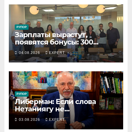
РУПОР
Зарплаты вырастут,
появятся бонусы: 300
сотрудников «Штраус»
04.08.2026
EXPERT
получили новый
коллективный договор
РУПОР
Либерман: Если слова
Нетаниягу не
предвыборный трюк, пусть
03.08.2026
EXPERT
докажет это делом