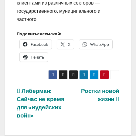
клиентами из различных секторов —
государственного, муниципального и
частного.
Поделиться ссылкой:
Facebook
X
WhatsApp
Печать
Навигация
Либерман:
Ростки новой
Сейчас не время
жизни
по
для «иудейских
записям
войн»