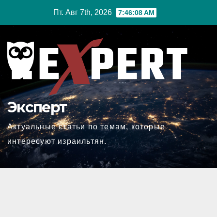
Перейти
Пт. Авг 7th, 2026
7:46:09 AM
к
содержимому
Эксперт
Актуальные статьи по темам, которые
интересуют израильтян.