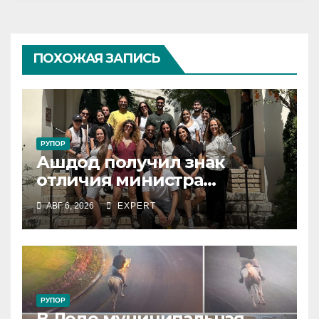
ПОХОЖАЯ ЗАПИСЬ
РУПОР
Ашдод получил знак
отличия министра
обороны за поддержку
АВГ 6, 2026
EXPERT
резервистов
РУПОР
В Лоде муниципальная