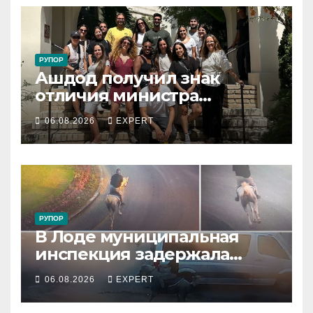
РУПОР
Ашдод получил знак
отличия министра
обороны за поддержку
06.08.2026
EXPERT
резервистов
РУПОР
В Лоде муниципальная
инспекция задержала
подростка, устроившего
06.08.2026
EXPERT
опасную скачку на лошади
по улицам города