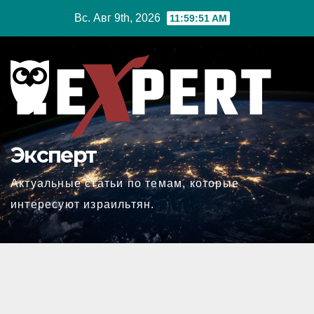
Перейти
Вс. Авг 9th, 2026
11:59:52 AM
к
содержимому
Эксперт
Актуальные статьи по темам, которые
интересуют израильтян.