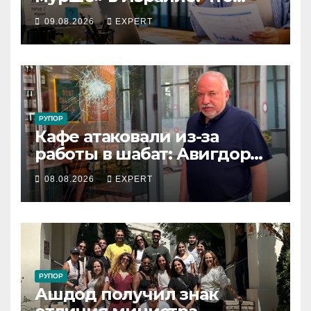
выгоднее фрилансеру и
09.08.2026
EXPERT
малому бизнесу в 2026 году
РУПОР
Кафе атаковали из-за
работы в шабат: Авигдор
Либерман приехал
08.08.2026
EXPERT
поддержать владельцев
РУПОР
Ашдод получил знак