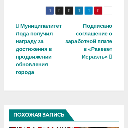
Навигация
Муниципалитет
Подписано
Лода получил
соглашение о
по
награду за
заработной плате
записям
достижения в
в «Ракевет
продвижении
Исраэль»
обновления
города
ПОХОЖАЯ ЗАПИСЬ