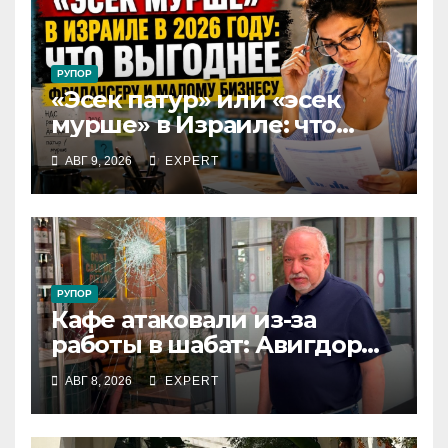
РУПОР
«Эсек патур» или «эсек
мурше» в Израиле: что
выгоднее фрилансеру и
АВГ 9, 2026
EXPERT
малому бизнесу в 2026 году
РУПОР
Кафе атаковали из-за
работы в шабат: Авигдор
Либерман приехал
АВГ 8, 2026
EXPERT
поддержать владельцев