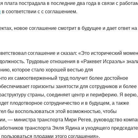
я плата пострадала в последние два года в связи с работа
я
в соответствии с с соглашением.
ктах, новое соглашение смотрит в будущее и дает ответ на
ветствовал соглашение и сказал: «Это исторический момен
 в должность. Трудовые отношения в «Ракевет Исраэль» знал
ению, которое стало хорошей вестью для
 что их самоотверженный труд получит более достойное
беспечивает горизонты занятости для сотрудников и более
раструктуру страны, соединяет центр и периферию. Я верю,
дет плодотворное сотрудничество и в будущем, а также
тел бы воспользоваться этой возможностью, чтобы
нии, — министра транспорта Мири Регев, руководство комп
работников транспорта Эяля Ядина и уходящего председат
 пользоваться плодами этого соглашения».