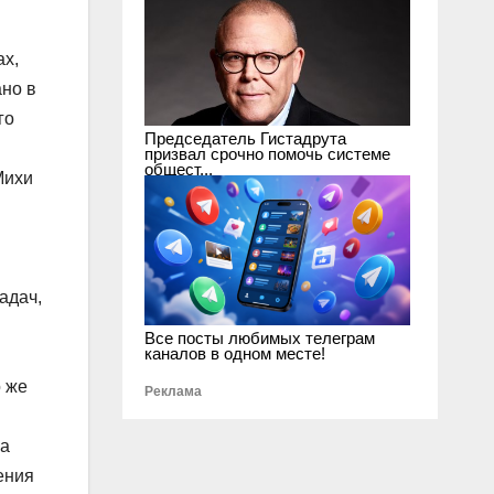
ах,
но в
го
Председатель Гистадрута
призвал срочно помочь системе
общест...
Михи
адач,
Все посты любимых телеграм
каналов в одном месте!
о же
Реклама
ла
ения