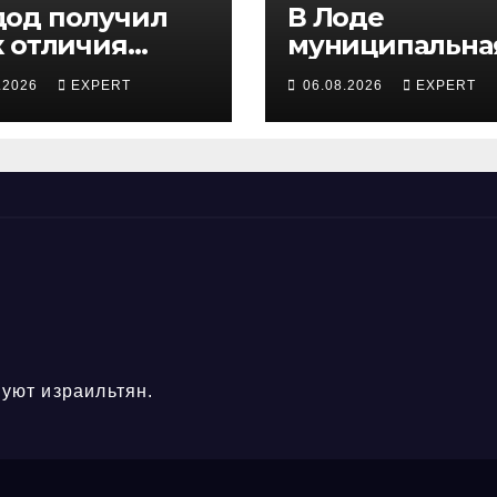
од получил
В Лоде
к отличия
муниципальна
истра обороны
инспекция
.2026
EXPERT
06.08.2026
EXPERT
поддержку
задержала
ервистов
подростка,
устроившего
опасную скачку
лошади по ул
города
уют израильтян.