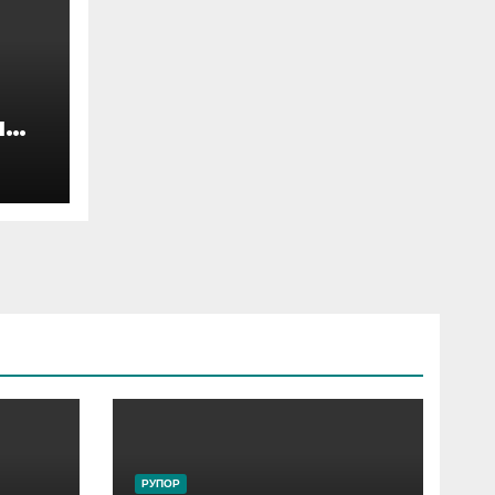
я
 на
цам
РУПОР