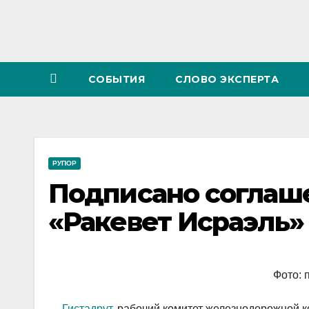
СОБЫТИЯ
СЛОВО ЭКСПЕРТА
РУПОР
Подписано соглаше
«Ракевет Исраэль»
Фото: 
Гистадрут
, рабочий комитет железнодорожной 