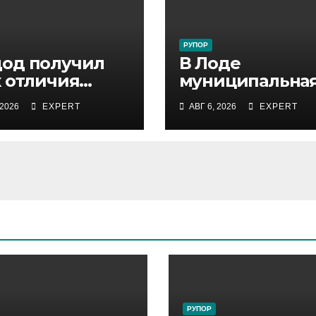
РУПОР
од получил
В Лоде
к отличия
муниципальна
истра
инспекция
 2026
EXPERT
АВГ 6, 2026
EXPERT
роны за
задержала
держку
подростка,
ервистов
устроившего
опасную скачку
лошади по ули
города
РУПОР