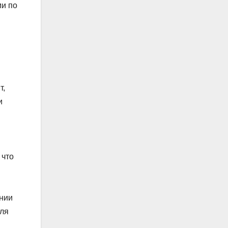
ми по
т,
и
 что
ании
еля