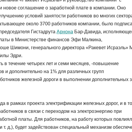
 новое соглашение о заработной плате в компании. Оно
улучшению условий занятости работников во многих сектор
атывающее около 3700 работников компании, было подписа
 председателя Гистадрута
Арнона
Бар-Давида, исполняюще
платы в Министерстве финансов Эфи Малкина,
оше Шимони, генерального директора «Ракевет Исраэль» 
Гилы Эдри.
ть в течение четырех лет и семи месяцев, -повышение
ов и дополнительно на 1% для различных групп
аботников железной дороги в выполнении дополнительных з
да в рамках проекта электрификации железных дорог, и в т
ботников в связи с переходом на электроэнергию при
работной платы. Для работников, на работу которых повлия
 т. д.), будет задействован специальный механизм обеспеч