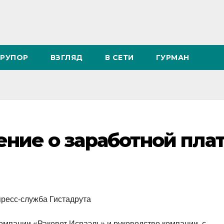
РУПОР
ВЗГЛЯД
В СЕТИ
ГУРМАН
ние о заработной плат
пресс-служба Гистадрута
компании «Ракевет Исраэль» и руководство компании с