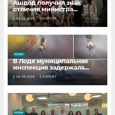
Ашдод получил знак
отличия министра
обороны за поддержку
06.08.2026
EXPERT
резервистов
РУПОР
В Лоде муниципальная
инспекция задержала
подростка, устроившего
06.08.2026
EXPERT
опасную скачку на лошади
по улицам города
РУПОР