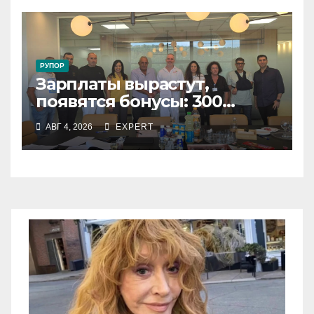
РУПОР
Зарплаты вырастут,
появятся бонусы: 300
сотрудников «Штраус»
АВГ 4, 2026
EXPERT
получили новый
коллективный договор