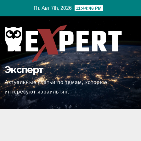
Перейти
Пт. Авг 7th, 2026
11:44:47 PM
к
содержимому
Эксперт
Актуальные статьи по темам, которые
интересуют израильтян.