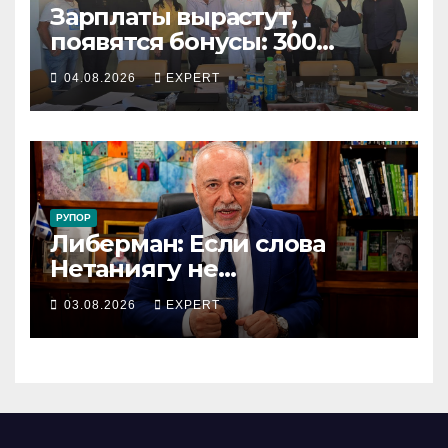
Зарплаты вырастут,
появятся бонусы: 300
сотрудников «Штраус»
04.08.2026
EXPERT
получили новый
коллективный договор
РУПОР
Либерман: Если слова
Нетаниягу не
предвыборный трюк, пусть
03.08.2026
EXPERT
докажет это делом