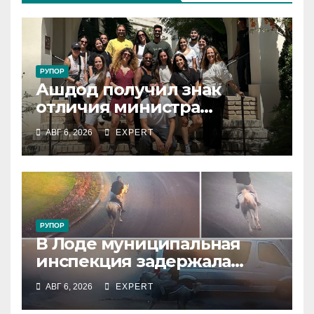
РУПОР
Ашдод получил знак
отличия министра
обороны за поддержку
АВГ 6, 2026
EXPERT
резервистов
РУПОР
В Лоде муниципальная
инспекция задержала
подростка, устроившего
АВГ 6, 2026
EXPERT
опасную скачку на лошади
по улицам города