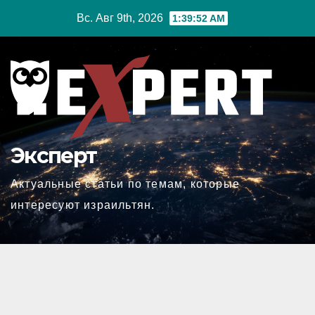
Перейти
Вс. Авг 9th, 2026
1:39:54 AM
к
содержимому
Эксперт
Актуальные статьи по темам, которые
интересуют израильтян.