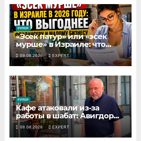
РУПОР
«Эсек патур» или «эсек
мурше» в Израиле: что
выгоднее фрилансеру и
09.08.2026
EXPERT
малому бизнесу в 2026 году
РУПОР
Кафе атаковали из-за
работы в шабат: Авигдор
Либерман приехал
08.08.2026
EXPERT
поддержать владельцев