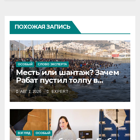
ПОХОЖАЯ ЗАПИСЬ
ОСОБЫЙ
СЛОВО ЭКСПЕРТА
Месть или шантаж? Зачем
Рабат пустил толпу в
испанский анклав
АВГ 1, 2026
EXPERT
ВЗГЛЯД
ОСОБЫЙ