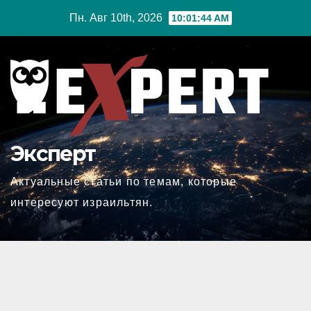
Перейти
Пн. Авг 10th, 2026
10:01:45 AM
к
содержимому
Эксперт
Актуальные статьи по темам, которые
интересуют израильтян.