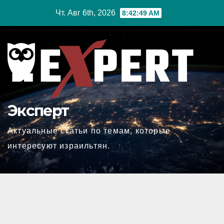
Перейти
Чт. Авг 6th, 2026
8:42:50 AM
к
содержимому
Эксперт
Актуальные статьи по темам, которые
интересуют израильтян.