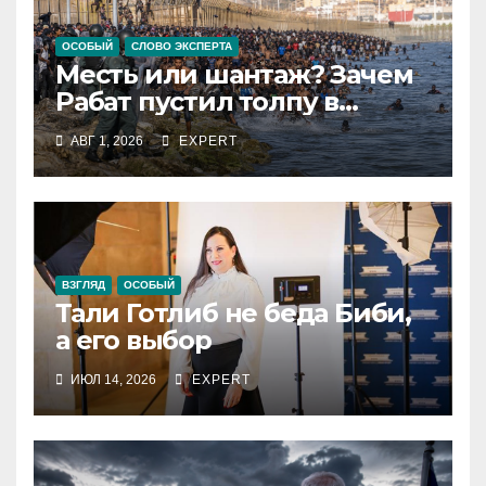
ОСОБЫЙ
СЛОВО ЭКСПЕРТА
Месть или шантаж? Зачем
Рабат пустил толпу в
испанский анклав
АВГ 1, 2026
EXPERT
ВЗГЛЯД
ОСОБЫЙ
Тали Готлиб не беда Биби,
а его выбор
ИЮЛ 14, 2026
EXPERT