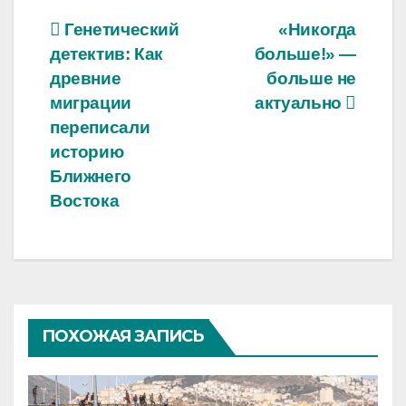
Навигация
Генетический
«Никогда
детектив: Как
больше!» —
по
древние
больше не
записям
миграции
актуально
переписали
историю
Ближнего
Востока
ПОХОЖАЯ ЗАПИСЬ