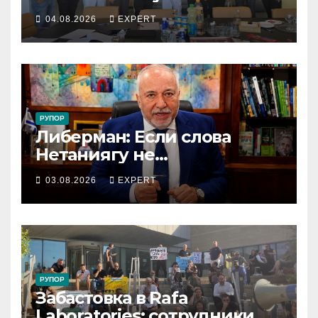
сотрудников «Штраус»
04.08.2026
EXPERT
получили новый
коллективный договор
РУПОР
Либерман: Если слова
Нетаниягу не
предвыборный трюк, пусть
03.08.2026
EXPERT
докажет это делом
РУПОР
Забастовка в Rafa
Laboratories: сотрудники