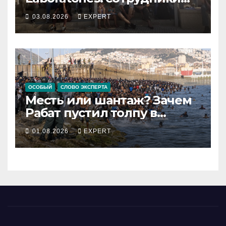
остановили производство
03.08.2026
EXPERT
и требуют долю от
биржевого успеха
ОСОБЫЙ
СЛОВО ЭКСПЕРТА
Месть или шантаж? Зачем
Рабат пустил толпу в
испанский анклав
01.08.2026
EXPERT