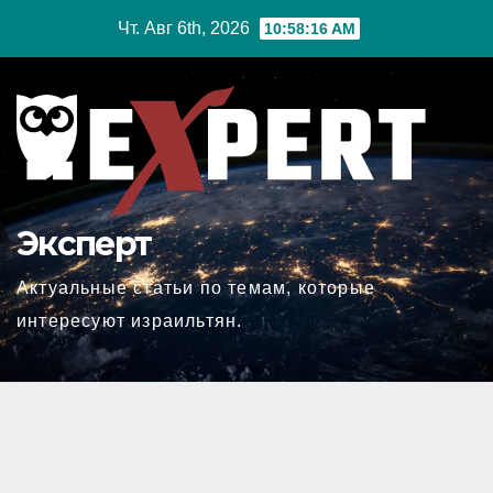
Перейти
Чт. Авг 6th, 2026
10:58:17 AM
к
содержимому
Эксперт
Актуальные статьи по темам, которые
интересуют израильтян.