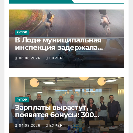
РУПОР
В Лоде муниципальная
инспекция задержала
подростка, устроившего
06.08.2026
EXPERT
опасную скачку на лошади
по улицам города
РУПОР
Зарплаты вырастут,
появятся бонусы: 300
сотрудников «Штраус»
04.08.2026
EXPERT
получили новый