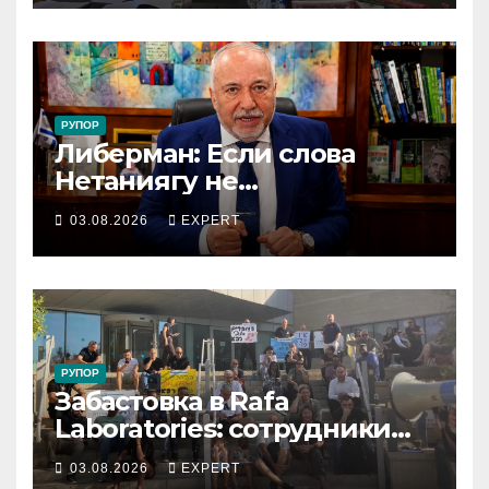
коллективный договор
РУПОР
Либерман: Если слова
Нетаниягу не
предвыборный трюк, пусть
03.08.2026
EXPERT
докажет это делом
РУПОР
Забастовка в Rafa
Laboratories: сотрудники
остановили производство
03.08.2026
EXPERT
и требуют долю от