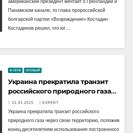
американский президент мечтает о Гренландии и
Панамском канале, то глава пророссийской
болгарской партии «Возрождение» Костадин
Костадинов решил, что юг…
В СЕТИ
ОСОБЫЙ
Украина прекратила транзит
российского природного газа
через свою территорию
01.01.2025
EXPERT
Украина прекратила транзит российского
природного газа через свою территорию, положив
конец десятилетиям использования построенного