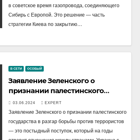
в советское время газопровода, соединяющего
Сибирь с Европой. Это решение — часть
стратегии Киева по закрытию…
В СЕТИ
ОСОБЫЙ
Заявление Зеленского о
признании палестинского
государства на годы отравит
03.06.2024
EXPERT
отношения между странами
Заявление Зеленского о признании палестинского
государства в разгар борьбы против террористов
— это постыдный поступок, который на годы