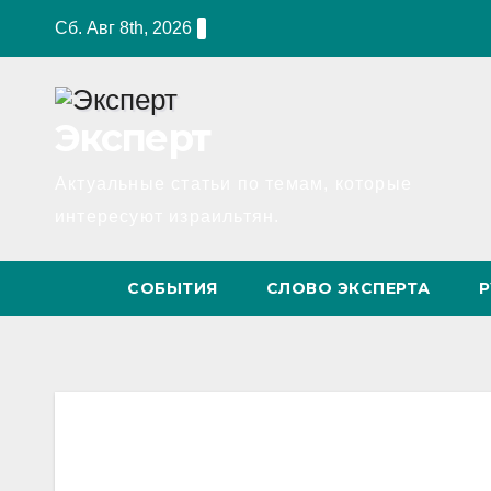
Перейти
Сб. Авг 8th, 2026
к
содержимому
Эксперт
Актуальные статьи по темам, которые
интересуют израильтян.
СОБЫТИЯ
СЛОВО ЭКСПЕРТА
Р