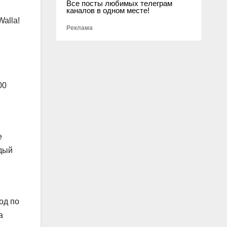
Все посты любимых телеграм
каналов в одном месте!
alla!
Реклама
е
00
е
ждый
од по
а