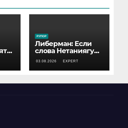
РУПОР
Либерман: Если
ятся
слова Нетаниягу
не предвыборный
03.08.2026
EXPERT
трюк, пусть
докажет это делом
ый