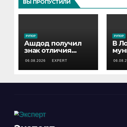
ВЫ ПРОПУСТИЛИ
РУПОР
РУПОР
Ашдод получил
В Л
знак отличия
мун
министра обороны
инс
06.08.2026
EXPERT
06.08.
за поддержку
зад
резервистов
под
уст
опа
лош
гор