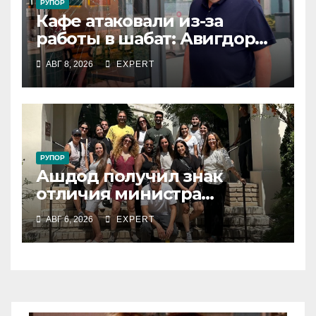
РУПОР
Кафе атаковали из-за
работы в шабат: Авигдор
Либерман приехал
АВГ 8, 2026
EXPERT
поддержать владельцев
РУПОР
Ашдод получил знак
отличия министра
обороны за поддержку
АВГ 6, 2026
EXPERT
резервистов