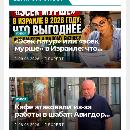
РУПОР
«Эсек патур» или «эсек
мурше» в Израиле: что
выгоднее фрилансеру и
09.08.2026
EXPERT
малому бизнесу в 2026 году
РУПОР
Кафе атаковали из-за
работы в шабат: Авигдор
Либерман приехал
08.08.2026
EXPERT
поддержать владельцев