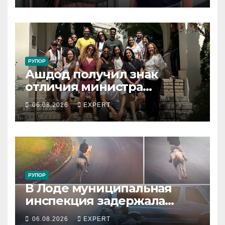
РУПОР
Ашдод получил знак
отличия министра
обороны за поддержку
06.08.2026
EXPERT
резервистов
РУПОР
В Лоде муниципальная
инспекция задержала
подростка, устроившего
06.08.2026
EXPERT