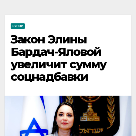
РУПОР
Закон Элины
Бардач-Яловой
увеличит сумму
соцнадбавки