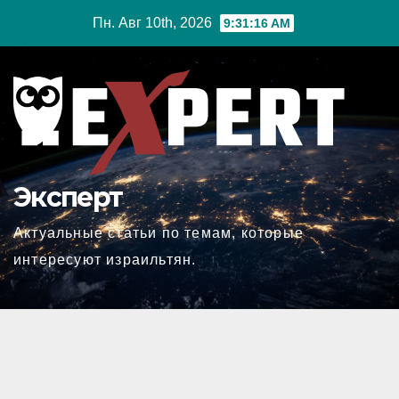
Перейти
Пн. Авг 10th, 2026
9:31:16 AM
к
содержимому
Эксперт
Актуальные статьи по темам, которые
интересуют израильтян.