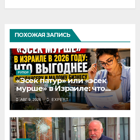
ПОХОЖАЯ ЗАПИСЬ
РУПОР
«Эсек патур» или «эсек
мурше» в Израиле: что
выгоднее фрилансеру и
АВГ 9, 2026
EXPERT
малому бизнесу в 2026 году