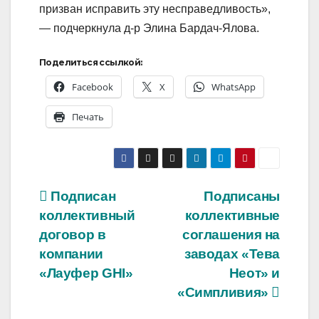
призван исправить эту несправедливость»,
— подчеркнула д-р Элина Бардач-Ялова.
Поделиться ссылкой:
Facebook
X
WhatsApp
Печать
Навигация
Подписан
Подписаны
коллективный
коллективные
по
договор в
соглашения на
записям
компании
заводах «Тева
«Лауфер GHI»
Неот» и
«Симпливия»