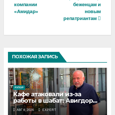
записям
компании
беженцам и
«Амидар»
новым
репатриантам
ПОХОЖАЯ ЗАПИСЬ
РУПОР
Кафе атаковали из-за
работы в шабат: Авигдор
Либерман приехал
АВГ 8, 2026
EXPERT
поддержать владельцев