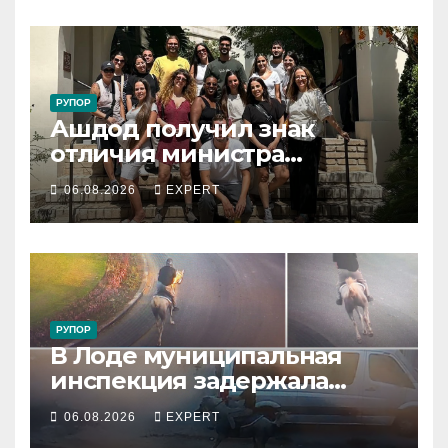
РУПОР
Ашдод получил знак
отличия министра
обороны за поддержку
06.08.2026
EXPERT
резервистов
РУПОР
В Лоде муниципальная
инспекция задержала
подростка, устроившего
06.08.2026
EXPERT
опасную скачку на лошади