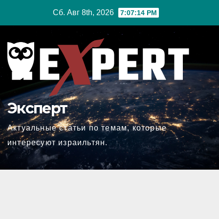
Перейти
Сб. Авг 8th, 2026
7:07:15 PM
к
содержимому
Эксперт
Актуальные статьи по темам, которые
интересуют израильтян.