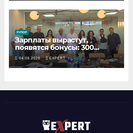
по улицам города
РУПОР
Зарплаты вырастут,
появятся бонусы: 300
сотрудников «Штраус»
04.08.2026
EXPERT
получили новый
коллективный договор