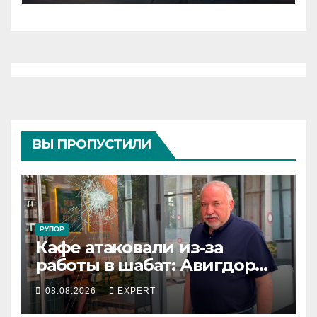
по улицам города
ВЫ ПРОПУСТИЛИ
РУПОР
Кафе атаковали из-за
работы в шабат: Авигдор
Либерман приехал
08.08.2026
EXPERT
поддержать владельцев