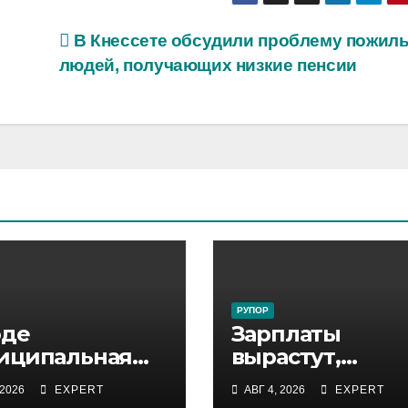
В Кнессете обсудили проблему пожил
людей, получающих низкие пенсии
РУПОР
оде
Зарплаты
иципальная
вырастут,
пекция
появятся бонус
 2026
EXPERT
АВГ 4, 2026
EXPERT
ержала
300 сотрудник