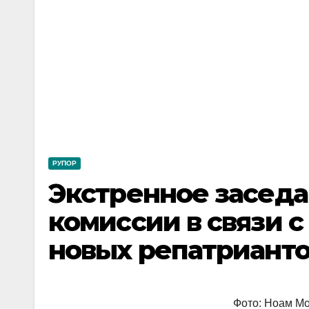
РУПОР
Экстренное засед
комиссии в связи 
новых репатрианто
Фото: Ноам Мо