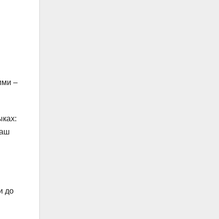
ими –
ыках:
ваш
и до