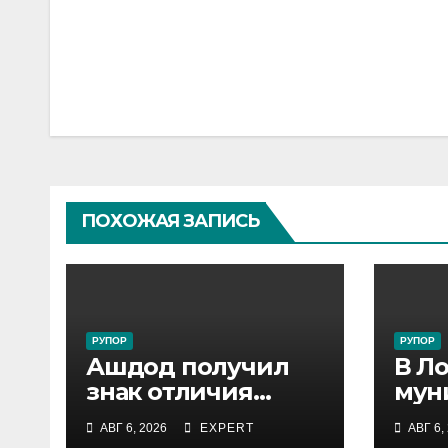
Навигация
по
записям
ПОХОЖАЯ ЗАПИСЬ
РУПОР
РУПОР
Ашдод получил
В Л
знак отличия
мун
министра
инс
АВГ 6, 2026
EXPERT
АВГ 6,
обороны за
зад