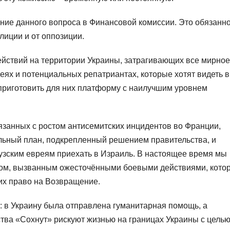
ение данного вопроса в Финансовой комиссии. Это обязанн
алиции и от оппозиции.
йствий на территории Украины, затрагивающих все мирное
ях и потенциальных репатриантах, которые хотят видеть в
приготовить для них платформу с наилучшим уровнем
язанных с ростом антисемитских инцидентов во Франции,
льный план, подкрепленный решением правительства, и
узским евреям приехать в Израиль. В настоящее время мы
сом, вызванным ожесточёнными боевыми действиями, кото
их право на Возвращение.
: в Украину была отправлена гуманитарная помощь, а
ства «Сохнут» рискуют жизнью на границах Украины с цель