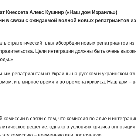
ат Кнессета Алекс Кушнир («Наш дом Израиль»)
ии в связи с ожидаемой волной новых репатриантов из
ть стратегический план абсорбции новых репатриантов из
правительства. Цели интеграции должны быть очень высок
годы.»
ным репатриантам из Украины на русском и украинском яз
мом, и в мирное время и во времена кризиса. Наш дом – 
комиссии в связи с тем, что комиссия по алие и интеграци
политическое решение, однако в условиях кризиса оппозиция
ть эту комиссию – временную или постоянную.