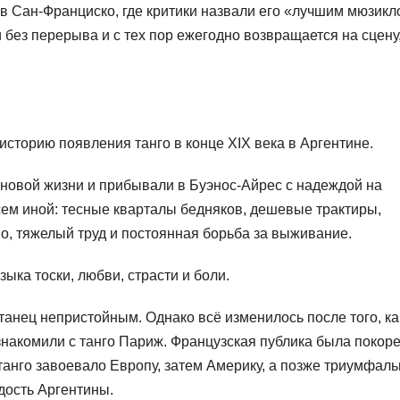
в Сан-Франциско, где критики назвали его «лучшим мюзикл
 без перерыва и с тех пор ежегодно возвращается на сцену
историю появления танго в конце XIX века в Аргентине.
 новой жизни и прибывали в Буэнос-Айрес с надеждой на
сем иной: тесные кварталы бедняков, дешевые трактиры,
о, тяжелый труд и постоянная борьба за выживание.
ыка тоски, любви, страсти и боли.
танец непристойным. Однако всё изменилось после того, ка
знакомили с танго Париж. Французская публика была покор
танго завоевало Европу, затем Америку, а позже триумфаль
дость Аргентины.