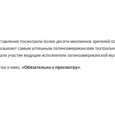
дставления посмотрели более десяти миллионов зрителей п
go называют самым успешным латиноамериканским театраль
мали участие ведущие исполнители латиноамериканской му
тко и емко:
«Обязательно к просмотру».