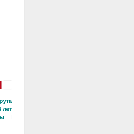
рута
3 лет
оты