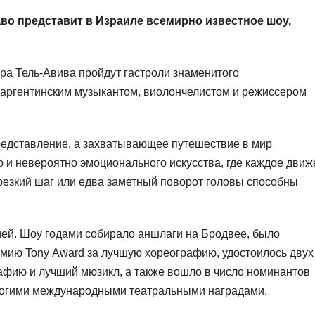
во представит в Израиле всемирно известное шоу,
ра Тель-Авива пройдут гастроли знаменитого
 аргентинским музыкантом, виолончелистом и режиссером
представление, а захватывающее путешествие в мир
го и невероятно эмоционального искусства, где каждое дви
, резкий шаг или едва заметный поворот головы способны
ией. Шоу годами собирало аншлаги на Бродвее, было
мию Tony Award за лучшую хореографию, удостоилось двух
афию и лучший мюзикл, а также вошло в число номинантов
многими международными театральными наградами.