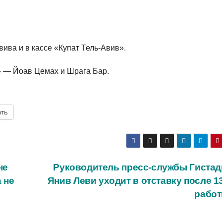
вива и в кассе «Купат Тель-Авив».
» — Йоав Цемах и Шрага Бар.
ать
не
Руководитель пресс-службы Гистад
 не
Янив Леви уходит в отставку после 1
раб