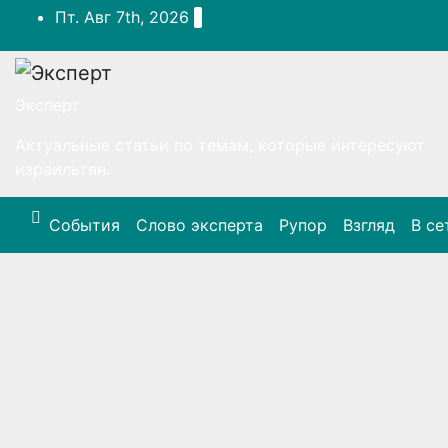
Перейти
Пт. Авг 7th, 2026
к
содержимому
Эксперт
Актуальные статьи по темам, которые интересуют
израильтян.
События
Слово эксперта
Рупор
Взгляд
В се