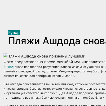
Рупор
Пляжи Ашдода снов
Фото предоставлено пресс-службой муниципалитет
Ашдод
снова подтвердил репутацию одного из самых ухоженных 
пляжей в очередной раз удостоены Международного голубого фла
знаком качества для прибрежных зон и марин.
Эта награда присваивается лишь тем пляжам, которые соответст
и песка, уровень безопасности, экологическая ответственность,
и организация спасательных служб. Для Ашдода подобное признан
лет подряд, а все пляжи без исключения получают голубые флаги 1
В Ашдоде давно подчеркивают: побережье здесь воспринимают не 