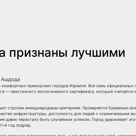
а признаны лучшими
а Ашдода
и комфортных приморских городов Израиля. Все семь официальных 
га — престижного экологического сертификата, который считается
вуют строгим международным критериям. Проверяется буквально все
 качество инфраструктуры, доступность для людей с ограниченными 
ие давно перестало быть случайным успехом. Город удерживает этот
1-й год подряд.
как сезонную туристическую зону, а как полноценную часть городск