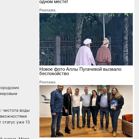
одном месте!
Реклама
Новое фото Аллы Пугачевой вызвало
беспокойство
Реклама
городских
 мировым
: чистота воды
возможностями
 статус уже 13
ой жизни. Море