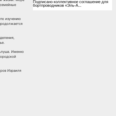
Подписано коллективное соглашение для
 семейные
бортпроводников «Эль-А...
 по изучению
 продолжается
деления,
ье.
Алуша. Именно
городской
тров Израиля