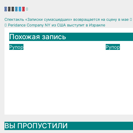
Навигация
Спектакль «Записки сумасшедших» возвращается на сцену в мае
Peridance Company NY из США выступит в Израиле
по
Похожая запись
записям
Рупор
Рупор
Ашдод получил знак
В Лоде
отличия министра
инспек
обороны за поддержку
подрос
резервистов
опасну
лошади
Авг 6, 2026
expert
города
Авг 6, 2
ВЫ ПРОПУСТИЛИ