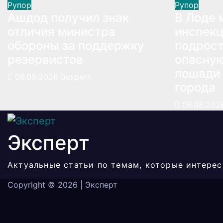
Рупор
Рупор
Ашдод получил знак
В Лоде 
отличия министра
инспекц
обороны за поддержку
подрост
резервистов
опасную
лошади 
06.08.2026
expert
города
06.08.20
Эксперт
Актуальные статьи по темам, которые интерес
Copyright © 2026
|
Эксперт