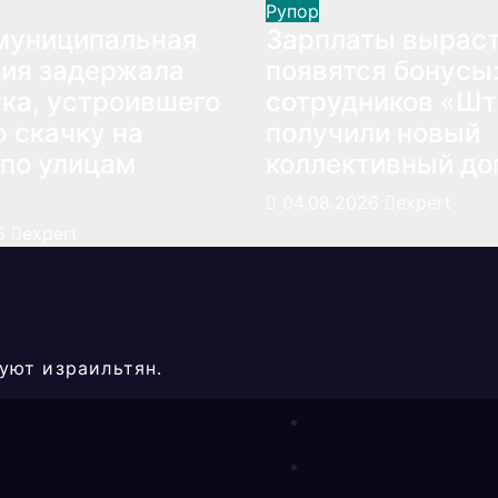
Рупор
муниципальная
Зарплаты выраст
ия задержала
появятся бонусы
ка, устроившего
сотрудников «Ш
 скачку на
получили новый
по улицам
коллективный до
04.08.2026
expert
26
expert
уют израильтян.