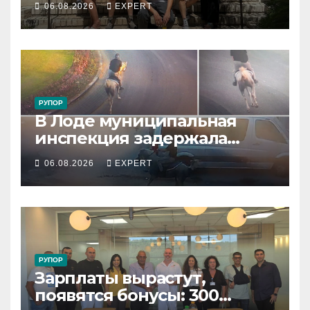
06.08.2026
EXPERT
резервистов
РУПОР
В Лоде муниципальная
инспекция задержала
подростка, устроившего
06.08.2026
EXPERT
опасную скачку на лошади
по улицам города
РУПОР
Зарплаты вырастут,
появятся бонусы: 300