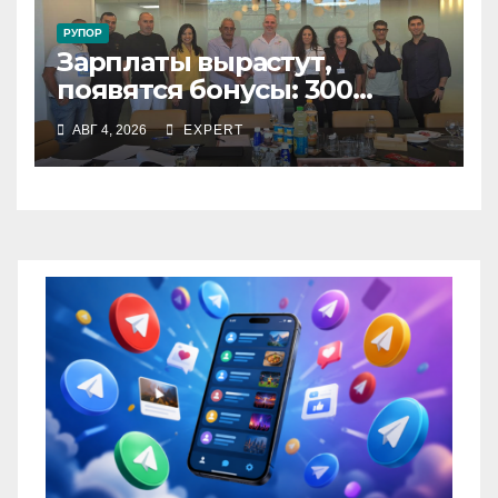
РУПОР
Зарплаты вырастут,
появятся бонусы: 300
сотрудников «Штраус»
АВГ 4, 2026
EXPERT
получили новый
коллективный договор