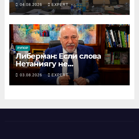
сотрудников «Штраус»
04.08.2026
EXPERT
получили новый
коллективный договор
РУПОР
Либерман: Если слова
Нетаниягу не
предвыборный трюк, пусть
03.08.2026
EXPERT
докажет это делом