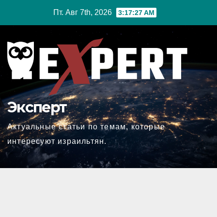
Перейти
Пт. Авг 7th, 2026
3:17:28 AM
к
содержимому
Эксперт
Актуальные статьи по темам, которые
интересуют израильтян.