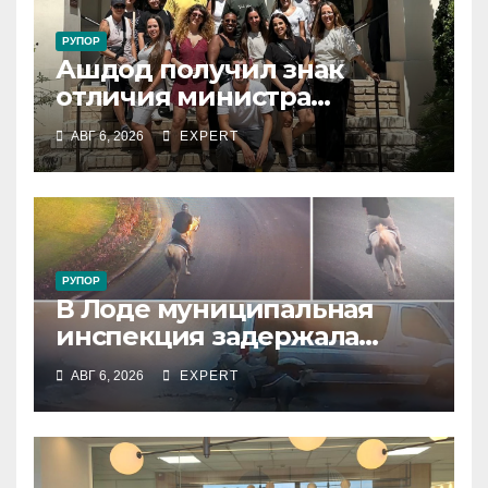
РУПОР
Ашдод получил знак
отличия министра
обороны за поддержку
АВГ 6, 2026
EXPERT
резервистов
РУПОР
В Лоде муниципальная
инспекция задержала
подростка, устроившего
АВГ 6, 2026
EXPERT
опасную скачку на лошади
по улицам города