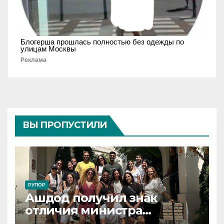
Блогерша прошлась полностью без одежды по
улицам Москвы
Реклама
ВЫ ПРОПУСТИЛИ
РУПОР
Ашдод получил знак
отличия министра
обороны за поддержку