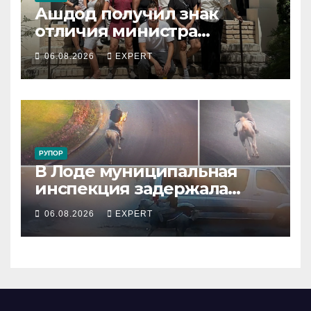
Ашдод получил знак
отличия министра
обороны за поддержку
06.08.2026
EXPERT
резервистов
РУПОР
В Лоде муниципальная
инспекция задержала
подростка, устроившего
06.08.2026
EXPERT
опасную скачку на лошади
по улицам города