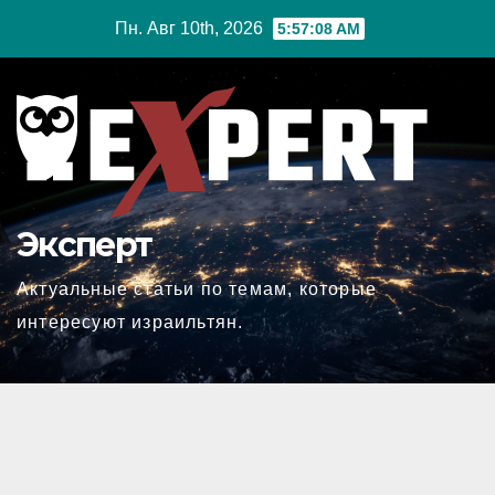
Перейти
Пн. Авг 10th, 2026
5:57:09 AM
к
содержимому
Эксперт
Актуальные статьи по темам, которые
интересуют израильтян.