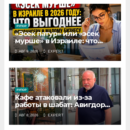
РУПОР
«Эсек патур» или «эсек
мурше» в Израиле: что
выгоднее фрилансеру и
АВГ 9, 2026
EXPERT
малому бизнесу в 2026 году
РУПОР
Кафе атаковали из-за
работы в шабат: Авигдор
Либерман приехал
АВГ 8, 2026
EXPERT
поддержать владельцев