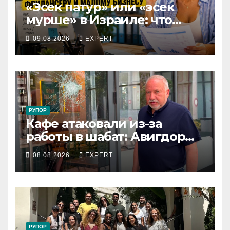
«Эсек патур» или «эсек
мурше» в Израиле: что
выгоднее фрилансеру и
09.08.2026
EXPERT
малому бизнесу в 2026 году
РУПОР
Кафе атаковали из-за
работы в шабат: Авигдор
Либерман приехал
08.08.2026
EXPERT
поддержать владельцев
РУПОР