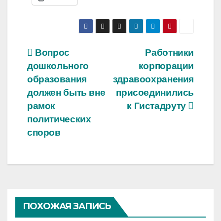
Навигация
Вопрос
Работники
дошкольного
корпорации
по
образования
здравоохранения
записям
должен быть вне
присоединились
рамок
к Гистадруту
политических
споров
ПОХОЖАЯ ЗАПИСЬ