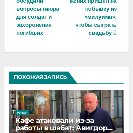
обсудили
жених пришел на
по
вопросы гиюра
побывку из
записям
для солдат и
«милуима»,
захоронения
чтобы сыграть
погибших
свадьбу
ПОХОЖАЯ ЗАПИСЬ
РУПОР
Кафе атаковали из-за
работы в шабат: Авигдор