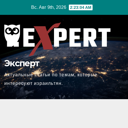
Перейти
Вс. Авг 9th, 2026
2:23:05 AM
к
содержимому
Эксперт
Актуальные статьи по темам, которые
интересуют израильтян.