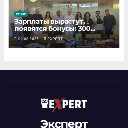
РУПОР
Зарплаты вырастут,
появятся бонусы: 300
сотрудников «Штраус»
04.08.2026
EXPERT
получили новый
коллективный договор
Эксперт