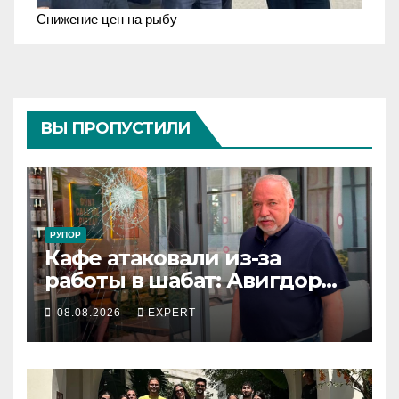
Снижение цен на рыбу
ВЫ ПРОПУСТИЛИ
РУПОР
Кафе атаковали из-за
работы в шабат: Авигдор
Либерман приехал
08.08.2026
EXPERT
поддержать владельцев