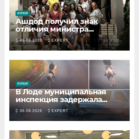
РУПОР
Ашдод получил знак
отличия министра
обороны за поддержку
06.08.2026
EXPERT
резервистов
РУПОР
В Лоде муниципальная
инспекция задержала
подростка, устроившего
06.08.2026
EXPERT
опасную скачку на лошади
по улицам города