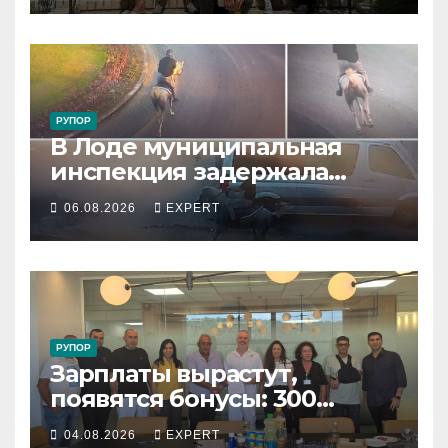
РУПОР
В Лоде муниципальная
инспекция задержала
подростка, устроившего
06.08.2026
EXPERT
опасную скачку на лошади
по улицам города
РУПОР
Зарплаты вырастут,
появятся бонусы: 300
сотрудников «Штраус»
04.08.2026
EXPERT