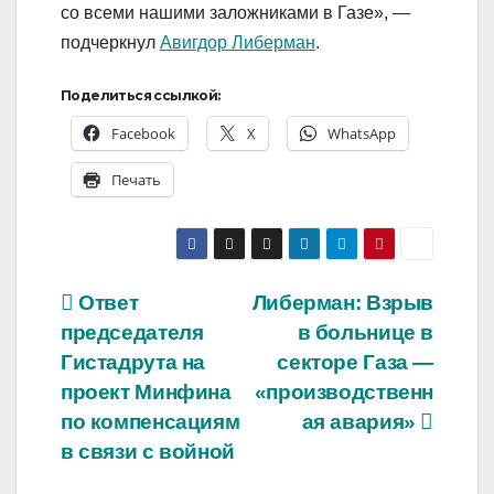
со всеми нашими заложниками в Газе», —
подчеркнул
Авигдор Либерман
.
Поделиться ссылкой:
Facebook
X
WhatsApp
Печать
Навигация
Ответ
Либерман: Взрыв
председателя
в больнице в
по
Гистадрута на
секторе Газа —
записям
проект Минфина
«производственн
по компенсациям
ая авария»
в связи с войной