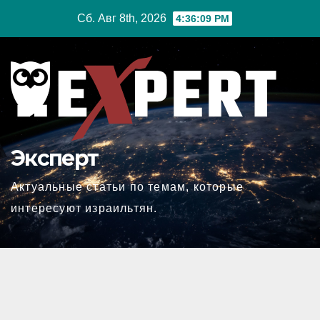
Перейти
Сб. Авг 8th, 2026
4:36:10 PM
к
содержимому
Эксперт
Актуальные статьи по темам, которые
интересуют израильтян.