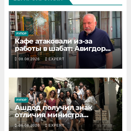
РУПОР
Кафе атаковали из-за
работы в шабат: Авигдор
Либерман приехал
08.08.2026
EXPERT
поддержать владельцев
РУПОР
Ашдод получил знак
отличия министра
обороны за поддержку
06.08.2026
EXPERT
резервистов