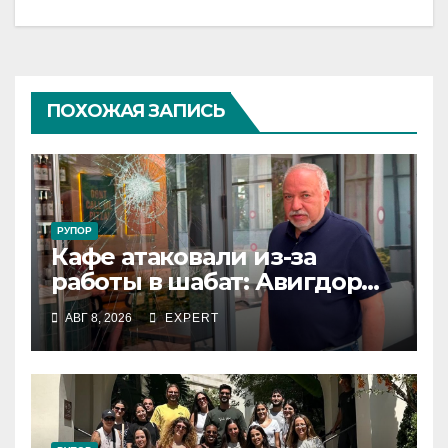
ПОХОЖАЯ ЗАПИСЬ
РУПОР
Кафе атаковали из-за
работы в шабат: Авигдор
Либерман приехал
АВГ 8, 2026
EXPERT
поддержать владельцев