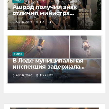
РУПОР
Ашдод получил знак
отличия министра
обороны за поддержку
АВГ 6, 2026
EXPERT
резервистов
РУПОР
В Лоде муниципальная
инспекция задержала
подростка, устроившего
АВГ 6, 2026
EXPERT
опасную скачку на лошади
по улицам города