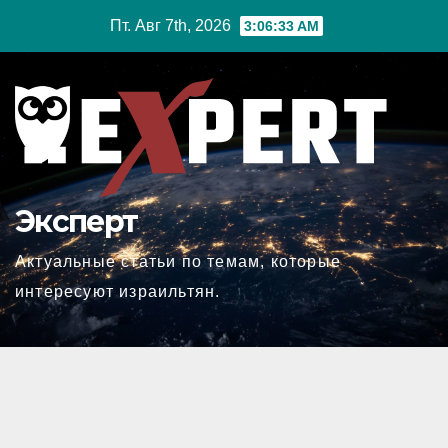
Перейти
Пт. Авг 7th, 2026
3:06:34 AM
к
содержимому
Эксперт
Актуальные статьи по темам, которые
интересуют израильтян.