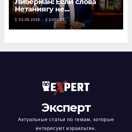
Либерман: Если слова
Нетаниягу не
предвыборный трюк, пусть
03.08.2026
EXPERT
докажет это делом
Эксперт
Актуальные статьи по темам, которые
интересуют израильтян.