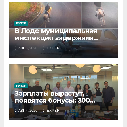
РУПОР
В Лоде муниципальная
инспекция задержала
подростка, устроившего
АВГ 6, 2026
EXPERT
опасную скачку на лошади
по улицам города
РУПОР
Зарплаты вырастут,
появятся бонусы: 300
сотрудников «Штраус»
АВГ 4, 2026
EXPERT
получили новый
коллективный договор