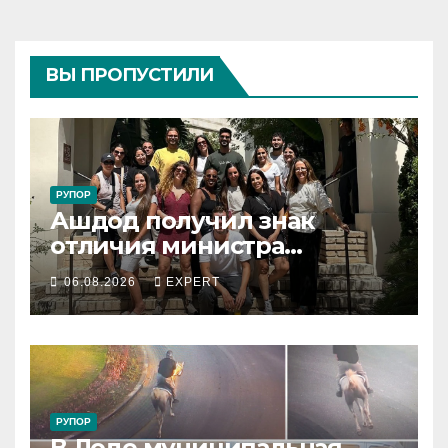
ВЫ ПРОПУСТИЛИ
РУПОР
Ашдод получил знак
отличия министра
обороны за поддержку
06.08.2026
EXPERT
резервистов
РУПОР
В Лоде муниципальная