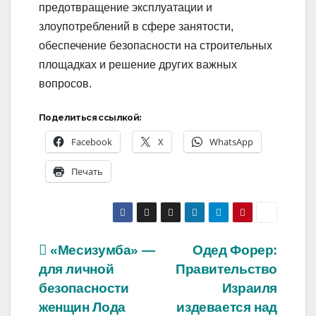
предотвращение эксплуатации и
злоупотреблений в сфере занятости,
обеспечение безопасности на строительных
площадках и решение других важных
вопросов.
Поделиться ссылкой:
Facebook
X
WhatsApp
Печать
Навигация
«Месизумба» —
Одед Форер:
для личной
Правительство
по
безопасности
Израиля
записям
женщин Лода
издевается над