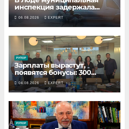
инспекция задержала
подростка, устроившего
06.08.2026
EXPERT
опасную скачку на лошади
по улицам города
РУПОР
Зарплаты вырастут,
появятся бонусы: 300
сотрудников «Штраус»
04.08.2026
EXPERT
получили новый
коллективный договор
РУПОР