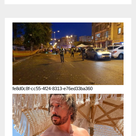
fe8d0c8f-cc55-4f24-8313-e76ed33ba360