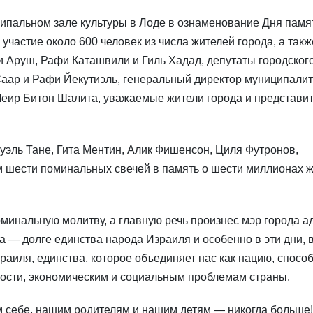
ипальном зале культуры в Лоде в ознаменование Дня памя
участие около 600 человек из числа жителей города, а такж
си Аруш, Рафи Каташвили и Гиль Хадад, депутаты городског
аар и Рафи Йекутиэль, генеральный директор муниципалит
еир Битон Шалита, уважаемые жители города и представи
ль Тане, Гита Ментин, Алик Фишенсон, Циля Футронов,
шести поминальных свечей в память о шести миллионах ж
минальную молитву, а главную речь произнес мэр города ад
а — долге единства народа Израиля и особенно в эти дни, 
зраиля, единства, которое объединяет нас как нацию, спосо
ости, экономическим и социальным проблемам страны.
м себе, нашим родителям и нашим детям — никогда больше!