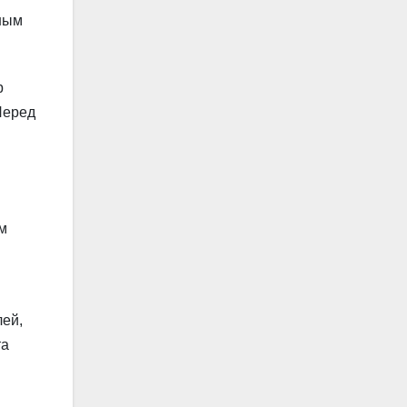
ным
р
Перед
м
лей,
та