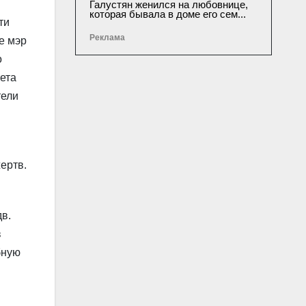
Галустян женился на любовнице,
которая бывала в доме его сем...
ти
Реклама
е мэр
о
ета
тели
ертв.
в.
в
бную