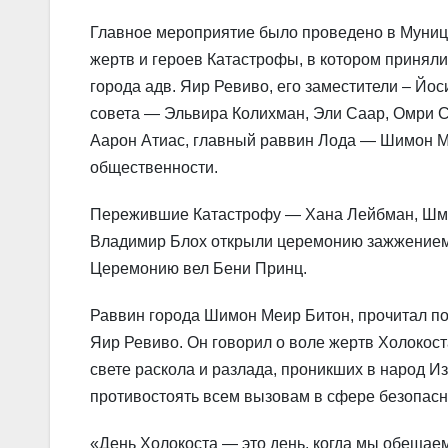
Главное мероприятие было проведено в Муниц
жертв и героев Катастрофы, в котором приняли 
города адв. Яир Ревиво, его заместители – Йо
совета — Эльвира Колихман, Эли Саар, Омри С
Аарон Атиас, главный раввин Лода — Шимон М
общественности.
Пережившие Катастрофу — Хана Лейбман, Шмуэ
Владимир Блох открыли церемонию зажжением 
Церемонию вел Бени Принц.
Раввин города Шимон Меир Битон, прочитал по
Яир Ревиво. Он говорил о воле жертв Холокост
свете раскола и разлада, проникших в народ И
противостоять всем вызовам в сфере безопасн
«День Холокоста — это день, когда мы обещае