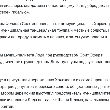
я диаспоры, мы должны по-настоящему быть добродетель
своей гибелью».
вом Феликса Соломоновица, а также муниципальный оркест
 муниципальная танцевальная труппа и местные солисты. 
ем по городу в память о павших, а затем участвовали в
ры муниципалитета Лода под руководством Орит Офер и
дничестве с руководством Дома культуры под руководство
де в присутствии переживших Холокост и их семей прошла
трации, депутатов городского совета, общественных деяте
ератором церемонии выступил представитель муниципалите
удники полиции Лода во главе с Шаши Шломо, начальником
приятии.