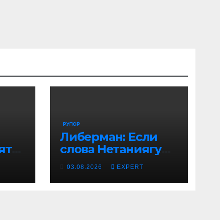
ый
РУПОР
Либерман: Если
ятся
слова Нетаниягу
не предвыборный
03.08.2026
EXPERT
трюк, пусть
докажет это делом
ый