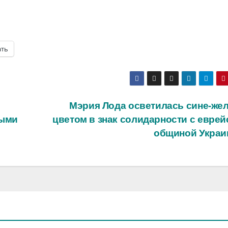
ать
Мэрия Лода осветилась сине-же
ными
цветом в знак солидарности с еврей
общиной Укра