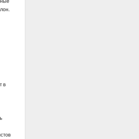
нные
лон.
т в
ь
истов