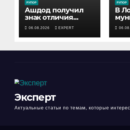
РУПОР
РУПОР
Ашдод получил
В Л
знак отличия
мун
министра обороны
инс
06.08.2026
EXPERT
06.08
за поддержку
зад
резервистов
под
уст
опа
лош
гор
Эксперт
Актуальные статьи по темам, которые интерес