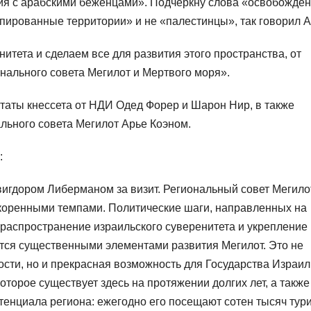
ия с арабскими беженцами». Подчеркну слова «освобожде
пированные территории» и не «палестинцы», так говорил А
итета и сделаем все для развития этого пространства, от
ального совета Мегилот и Мертвого моря».
утаты кнессета от НДИ Одед Форер и Шарон Нир, в также
ального совета Мегилот Арье Коэном.
:
игдором Либерманом за визит. Региональный совет Мегило
скоренными темпами. Политические шаги, направленных на
, распространение израильского суверенитета и укрепление
ются существенными элементами развития Мегилот. Это не
ости, но и прекрасная возможность для Государства Израил
которое существует здесь на протяжении долгих лет, а также
тенциала региона: ежегодно его посещают сотен тысяч тур