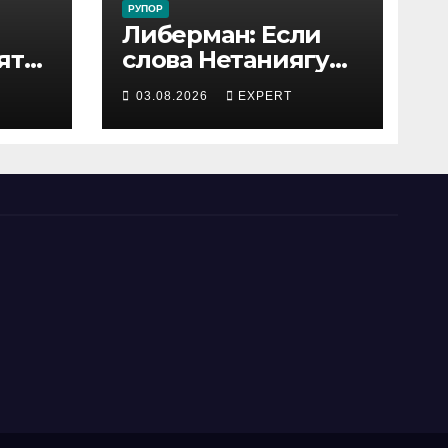
РУПОР
Либерман: Если
ятся
слова Нетаниягу
не предвыборный
03.08.2026
EXPERT
трюк, пусть
докажет это делом
ый