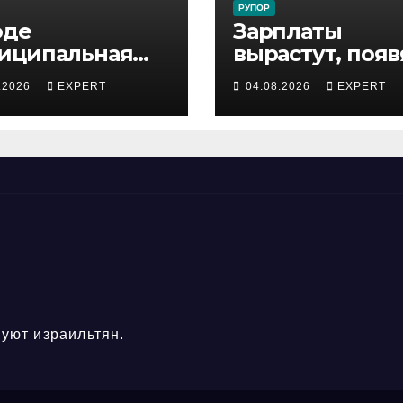
РУПОР
оде
Зарплаты
иципальная
вырастут, появ
пекция
бонусы: 300
.2026
EXPERT
04.08.2026
EXPERT
ержала
сотрудников
ростка,
«Штраус»
роившего
получили нов
сную скачку на
коллективный
ади по улицам
договор
ода
уют израильтян.