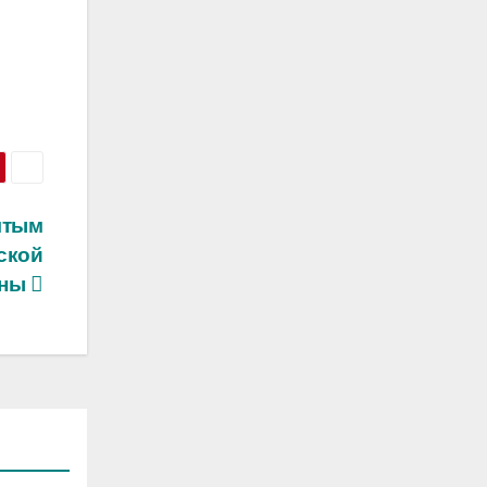
лтым
ской
ины