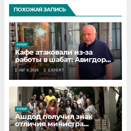
ПОХОЖАЯ ЗАПИСЬ
РУПОР
Кафе атаковали из-за
работы в шабат: Авигдор
Либерман приехал
АВГ 8, 2026
EXPERT
поддержать владельцев
РУПОР
Ашдод получил знак
отличия министра