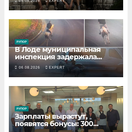
06.08.2026
EXPERT
резервистов
РУПОР
В Лоде муниципальная
инспекция задержала
подростка, устроившего
06.08.2026
EXPERT
опасную скачку на лошади
по улицам города
РУПОР
Зарплаты вырастут,
появятся бонусы: 300
сотрудников «Штраус»