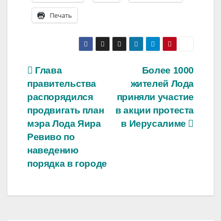
Печать
Навигация
Глава
Более 1000
правительства
жителей Лода
по
распорядился
приняли участие
записям
продвигать план
в акции протеста
мэра Лода Яира
в Иерусалиме
Ревиво по
наведению
порядка в городе