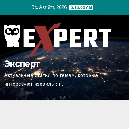
Перейти
Вс. Авг 9th, 2026
5:15:03 AM
к
содержимому
Эксперт
Актуальные статьи по темам, которые
интересуют израильтян.