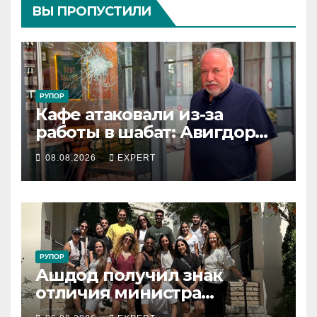
ВЫ ПРОПУСТИЛИ
РУПОР
Кафе атаковали из-за
работы в шабат: Авигдор
Либерман приехал
08.08.2026
EXPERT
поддержать владельцев
РУПОР
Ашдод получил знак
отличия министра
обороны за поддержку