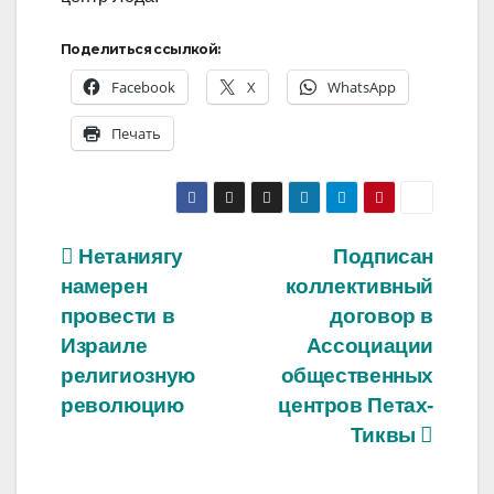
Поделиться ссылкой:
Facebook
X
WhatsApp
Печать
Навигация
Нетаниягу
Подписан
намерен
коллективный
по
провести в
договор в
записям
Израиле
Ассоциации
религиозную
общественных
революцию
центров Петах-
Тиквы