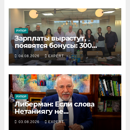
по улицам города
РУПОР
Зарплаты вырастут,
появятся бонусы: 300
сотрудников «Штраус»
04.08.2026
EXPERT
получили новый
коллективный договор
РУПОР
Либерман: Если слова
Нетаниягу не
предвыборный трюк, пусть
03.08.2026
EXPERT
докажет это делом