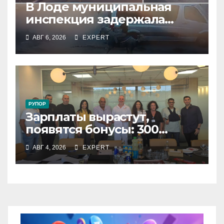
В Лоде муниципальная
инспекция задержала
подростка, устроившего
АВГ 6, 2026
EXPERT
опасную скачку на лошади
по улицам города
РУПОР
Зарплаты вырастут,
появятся бонусы: 300
сотрудников «Штраус»
АВГ 4, 2026
EXPERT
получили новый
коллективный договор