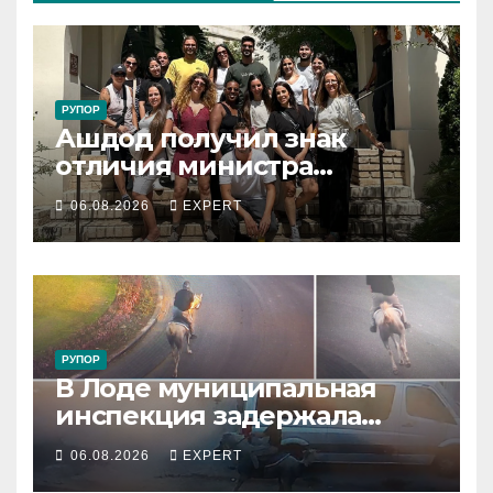
РУПОР
Ашдод получил знак
отличия министра
обороны за поддержку
06.08.2026
EXPERT
резервистов
РУПОР
В Лоде муниципальная
инспекция задержала
подростка, устроившего
06.08.2026
EXPERT
опасную скачку на лошади