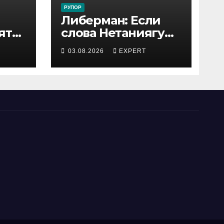
РУПОР
Либерман: Если
ятся
слова Нетаниягу
не предвыборный
03.08.2026
EXPERT
трюк, пусть
докажет это делом
ый