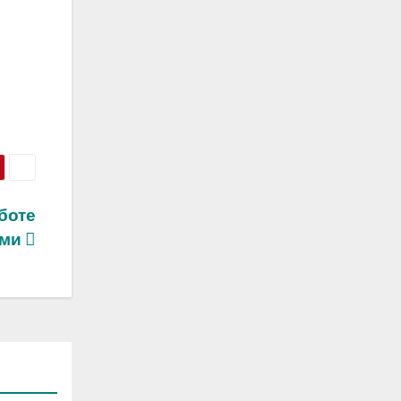
боте
ами