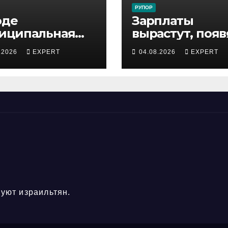
РУПОР
оде
Зарплаты
иципальная
вырастут, появ
пекция
бонусы: 300
.2026
EXPERT
04.08.2026
EXPERT
ержала
сотрудников
ростка,
«Штраус»
роившего
получили нов
сную скачку на
коллективный
ади по улицам
договор
ода
уют израильтян.