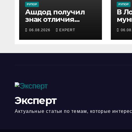
РУПОР
РУПОР
Ашдод получил
В Л
знак отличия
мун
министра обороны
инс
06.08.2026
EXPERT
06.08
за поддержку
зад
резервистов
под
уст
опа
лош
гор
Эксперт
Актуальные статьи по темам, которые интерес