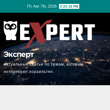
Перейти
Пт. Авг 7th, 2026
3:23:19 PM
к
содержимому
Эксперт
Актуальные статьи по темам, которые
интересуют израильтян.