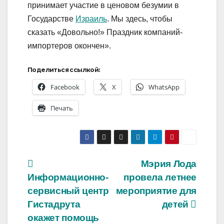
принимает участие в ценовом безумии в
Государстве
Израиль
. Мы здесь, чтобы
сказать «Довольно!» Праздник компаний-
импортеров окончен».
Поделиться ссылкой:
Facebook
X
WhatsApp
Печать
Навигация
Мэрия Лода
Информационно-
провела летнее
по
сервисный центр
мероприятие для
записям
Гистадрута
детей
окажет помощь