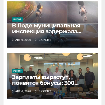
РУПОР
В Лоде муниципальная
инспекция задержала
подростка, устроившего
АВГ 6, 2026
EXPERT
опасную скачку на лошади
по улицам города
РУПОР
Зарплаты вырастут,
появятся бонусы: 300
сотрудников «Штраус»
АВГ 4, 2026
EXPERT
получили новый
коллективный договор