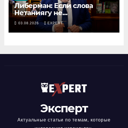
Либерман: Если слова
Нетаниягу не
предвыборный трюк, пусть
03.08.2026
EXPERT
докажет это делом
Эксперт
Актуальные статьи по темам, которые