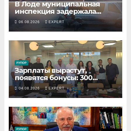
В Лоде муниципальная
инспекция задержала
подростка, устроившего
06.08.2026
EXPERT
опасную скачку на лошади
по улицам города
РУПОР
Зарплаты вырастут,
появятся бонусы: 300
сотрудников «Штраус»
04.08.2026
EXPERT
получили новый
коллективный договор
РУПОР