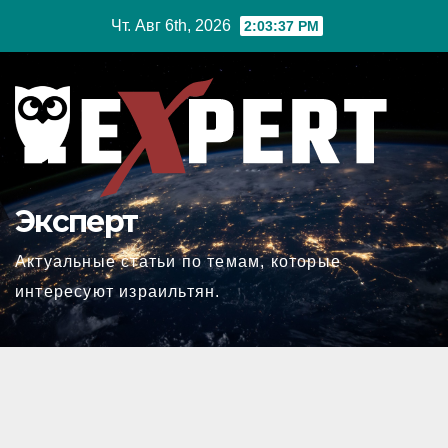
Перейти
Чт. Авг 6th, 2026
2:03:38 PM
к
содержимому
Эксперт
Актуальные статьи по темам, которые
интересуют израильтян.