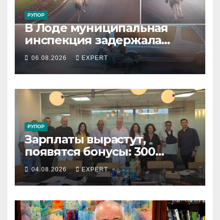
РУПОР
В Лоде муниципальная
инспекция задержала
подростка, устроившего
06.08.2026
EXPERT
опасную скачку на лошади
по улицам города
РУПОР
Зарплаты вырастут,
появятся бонусы: 300
сотрудников «Штраус»
04.08.2026
EXPERT
получили новый
коллективный договор