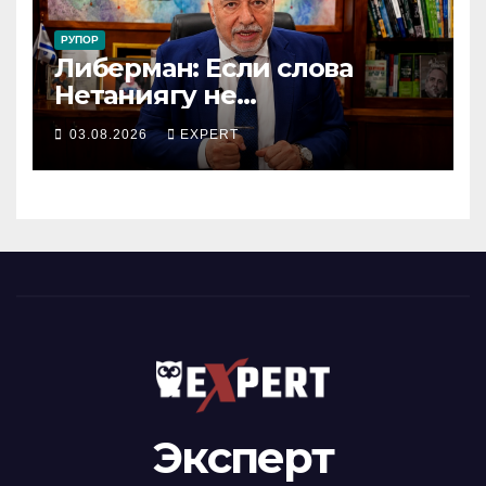
РУПОР
Либерман: Если слова
Нетаниягу не
предвыборный трюк, пусть
03.08.2026
EXPERT
докажет это делом
Эксперт