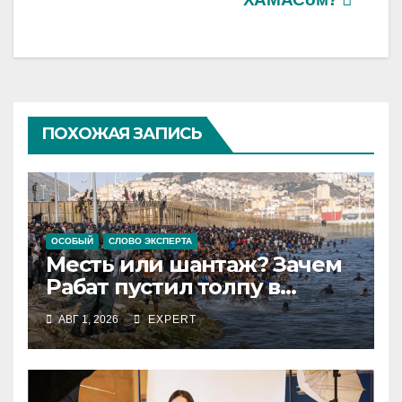
ПОХОЖАЯ ЗАПИСЬ
ОСОБЫЙ
СЛОВО ЭКСПЕРТА
Месть или шантаж? Зачем
Рабат пустил толпу в
испанский анклав
АВГ 1, 2026
EXPERT