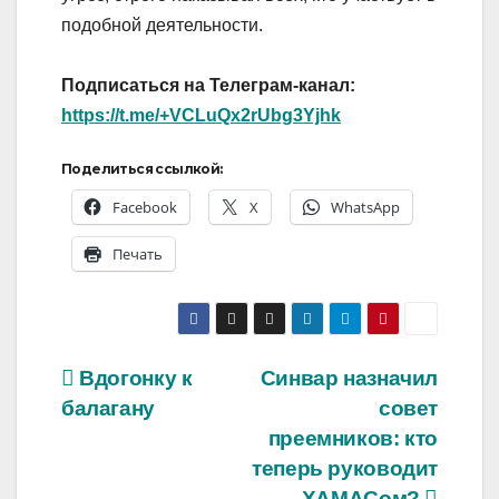
подобной деятельности.
Подписаться на Телеграм-канал:
https://t.me/+VCLuQx2rUbg3Yjhk
Поделиться ссылкой:
Facebook
X
WhatsApp
Печать
Навигация
Вдогонку к
Синвар назначил
балагану
совет
по
преемников: кто
записям
теперь руководит
ХАМАСом?