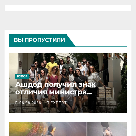
ВЫ ПРОПУСТИЛИ
РУПОР
Ашдод получил знак
отличия министра
обороны за поддержку
06.08.2026
EXPERT
резервистов