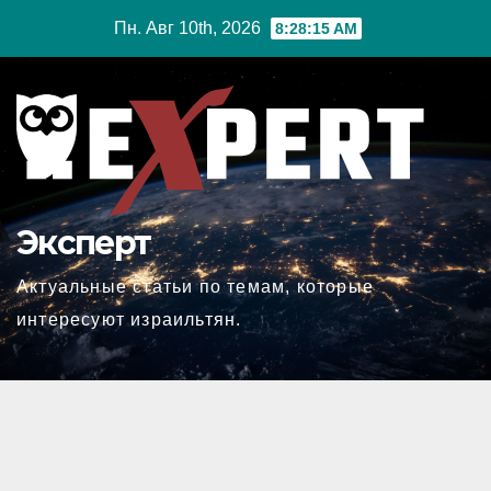
Перейти
Пн. Авг 10th, 2026
8:28:16 AM
к
содержимому
Эксперт
Актуальные статьи по темам, которые
интересуют израильтян.