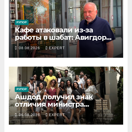
РУПОР
Кафе атаковали из-за
работы в шабат: Авигдор
Либерман приехал
08.08.2026
EXPERT
поддержать владельцев
РУПОР
Ашдод получил знак
отличия министра
обороны за поддержку
06.08.2026
EXPERT
резервистов