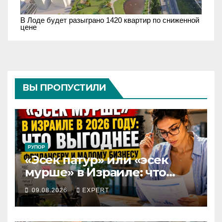
В Лоде будет разыграно 1420 квартир по сниженной
цене
ВЫ ПРОПУСТИЛИ
РУПОР
«Эсек патур» или «эсек
мурше» в Израиле: что
выгоднее фрилансеру и
09.08.2026
EXPERT
малому бизнесу в 2026 году