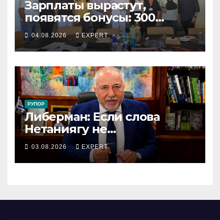
Зарплаты вырастут,
появятся бонусы: 300
сотрудников «Штраус»
04.08.2026
EXPERT
получили новый
коллективный договор
РУПОР
Либерман: Если слова
Нетаниягу не
предвыборный трюк, пусть
03.08.2026
EXPERT
докажет это делом