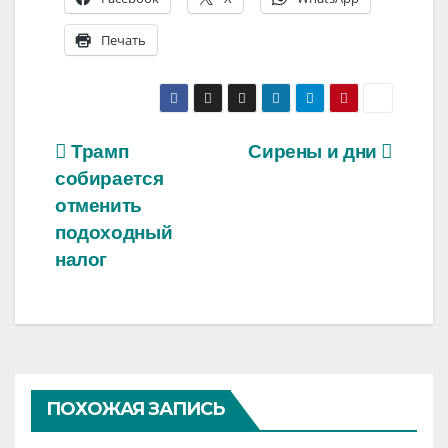
Печать
Навигация
Трамп
Сирены и дни
собирается
по
отменить
записям
подоходный
налог
ПОХОЖАЯ ЗАПИСЬ