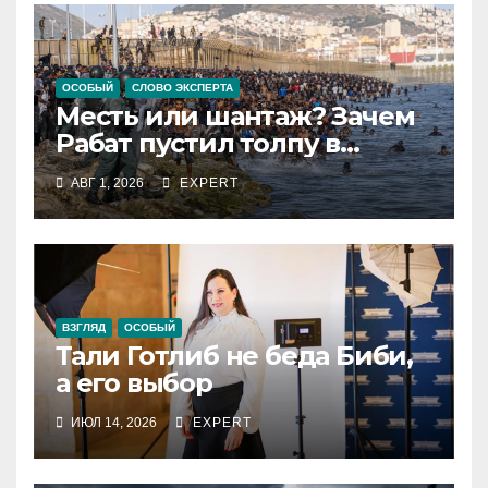
ОСОБЫЙ
СЛОВО ЭКСПЕРТА
Месть или шантаж? Зачем
Рабат пустил толпу в
испанский анклав
АВГ 1, 2026
EXPERT
ВЗГЛЯД
ОСОБЫЙ
Тали Готлиб не беда Биби,
а его выбор
ИЮЛ 14, 2026
EXPERT