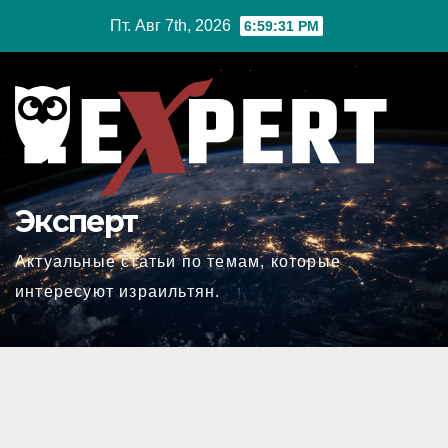
Перейти
Пт. Авг 7th, 2026
6:59:32 PM
к
содержимому
Эксперт
Актуальные статьи по темам, которые
интересуют израильтян.