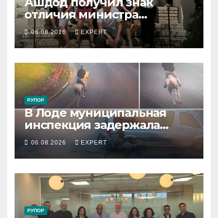
Ашдод получил знак
отличия министра
обороны за поддержку
06.08.2026
EXPERT
резервистов
РУПОР
В Лоде муниципальная
инспекция задержала
подростка, устроившего
06.08.2026
EXPERT
опасную скачку на лошади
по улицам города
РУПОР