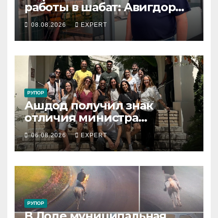
работы в шабат: Авигдор
Либерман приехал
08.08.2026
EXPERT
поддержать владельцев
РУПОР
Ашдод получил знак
отличия министра
обороны за поддержку
06.08.2026
EXPERT
резервистов
РУПОР
В Лоде муниципальная