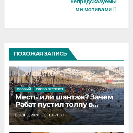
непредсказуемы
ми мотивами
ПОХОЖАЯ ЗАПИСЬ
ОСОБЫЙ
СЛОВО ЭКСПЕРТА
Месть или шантаж? Зачем
Рабат пустил толпу в
испанский анклав
АВГ 1, 2026
EXPERT