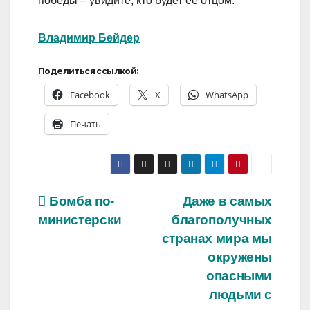
победы – увидите, кто будет ее отцом.
Владимир Бейдер
Поделиться ссылкой:
Facebook
X
WhatsApp
Печать
Навигация
Бомба по-
Даже в самых
министерски
благополучных
по
странах мира мы
записям
окружены
опасными
людьми с