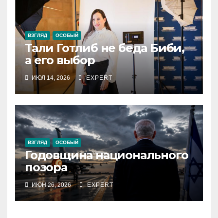
ВЗГЛЯД
ОСОБЫЙ
Тали Готлиб не беда Биби,
а его выбор
ИЮЛ 14, 2026
EXPERT
ВЗГЛЯД
ОСОБЫЙ
Годовщина национального
позора
ИЮН 26, 2026
EXPERT