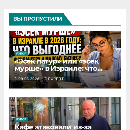
ВЫ ПРОПУСТИЛИ
РУПОР
«Эсек патур» или «эсек
мурше» в Израиле: что
выгоднее фрилансеру и
09.08.2026
EXPERT
малому бизнесу в 2026 году
РУПОР
Кафе атаковали из-за