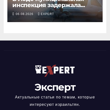
инспекция задержала
подростка, устроившего
06.08.2026
EXPERT
опасную скачку на лошади
по улицам города
Эксперт
Актуальные статьи по темам, которые
интересуют израильтян.