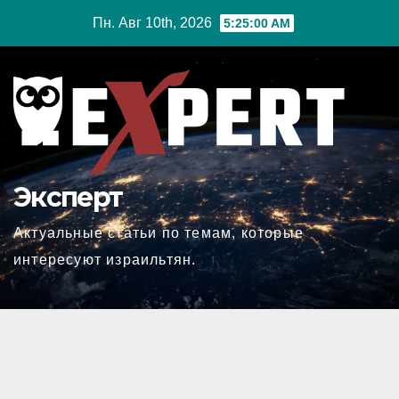
Перейти
Пн. Авг 10th, 2026
5:25:01 AM
к
содержимому
Эксперт
Актуальные статьи по темам, которые
интересуют израильтян.