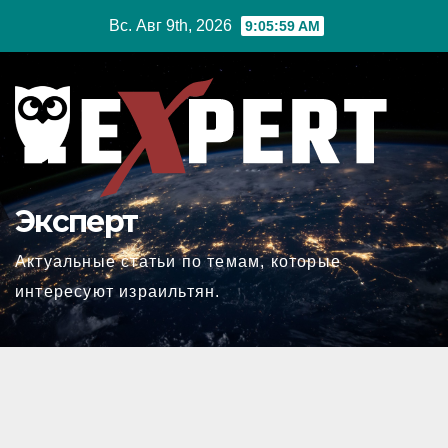
Перейти
Вс. Авг 9th, 2026
9:06:00 AM
к
содержимому
Эксперт
Актуальные статьи по темам, которые
интересуют израильтян.