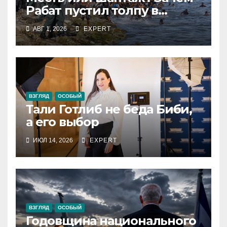
Рабат пустил толпу в
испанский анклав
АВГ 1, 2026
EXPERT
ВЗГЛЯД
ОСОБЫЙ
Тали Готлиб не беда Биби,
а его выбор
ИЮЛ 14, 2026
EXPERT
ВЗГЛЯД
ОСОБЫЙ
Годовщина национального