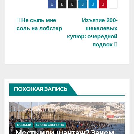
Навигация
Не сыпь мне
Изъятие 200-
соль на лобстер
шекелевых
по
купюр: очередной
записям
подвох
ПОХОЖАЯ ЗАПИСЬ
ОСОБЫЙ
СЛОВО ЭКСПЕРТА
Месть или шантаж? Зачем