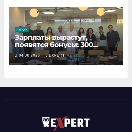
РУПОР
Зарплаты вырастут,
появятся бонусы: 300
сотрудников «Штраус»
04.08.2026
EXPERT
получили новый
коллективный договор