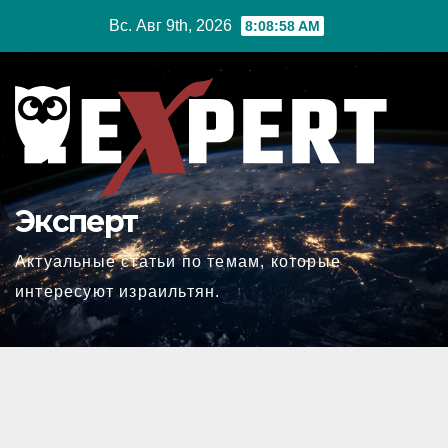
Перейти
Вс. Авг 9th, 2026
8:08:59 AM
к
содержимому
Эксперт
Актуальные статьи по темам, которые
интересуют израильтян.