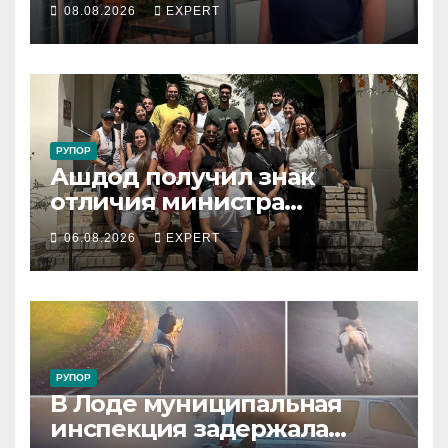
08.08.2026
EXPERT
поддержать владельцев
РУПОР
Ашдод получил знак
отличия министра
обороны за поддержку
06.08.2026
EXPERT
резервистов
РУПОР
В Лоде муниципальная
инспекция задержала