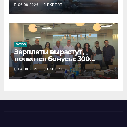
подростка, устроившего
06.08.2026
EXPERT
опасную скачку на лошади
по улицам города
РУПОР
Зарплаты вырастут,
появятся бонусы: 300
сотрудников «Штраус»
04.08.2026
EXPERT
получили новый
коллективный договор